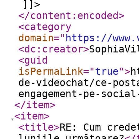
]]>
</content:encoded
>
<category
domain
="
https://www.
<dc:creator
>
SophiaVi
<guid
isPermaLink
="
true
"
>
h
de-videochat/ce-post
engagement-pe-social
</item
>
<item
>
<title
>
RE: Cum crede
luniile următoare?
</