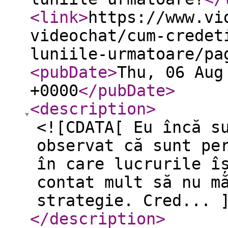
<link
>
https://www.vi
videochat/cum-credet
luniile-urmatoare/pa
<pubDate
>
Thu, 06 Aug
+0000
</pubDate
>
<description
>
<![CDATA[ Eu încă s
observat că sunt pe
în care lucrurile î
contat mult să nu m
strategie. Cred... 
</description
>