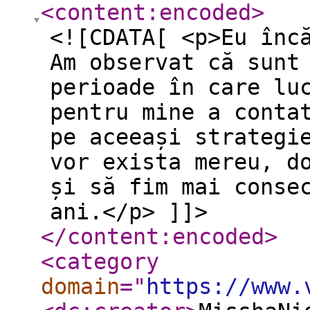
<content:encoded
>
<![CDATA[ <p>Eu înc
Am observat că sunt
perioade în care lu
pentru mine a conta
pe aceeași strategi
vor exista mereu, d
și să fim mai conse
ani.</p> ]]>
</content:encoded
>
<category
domain
="
https://www.