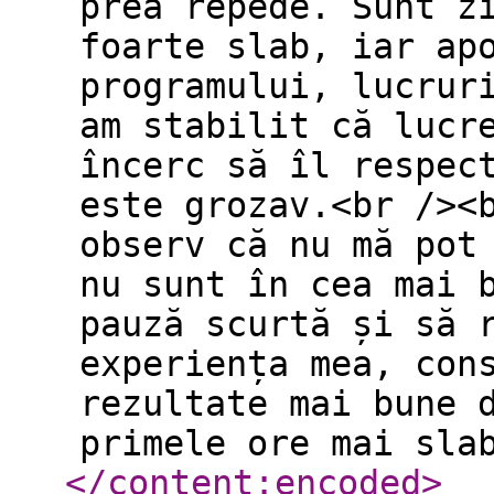
prea repede. Sunt z
foarte slab, iar ap
programului, lucrur
am stabilit că lucr
încerc să îl respec
este grozav.<br /><
observ că nu mă pot
nu sunt în cea mai 
pauză scurtă și să 
experiența mea, con
rezultate mai bune 
primele ore mai sla
</content:encoded
>