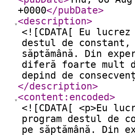
+0000
</pubDate
>
<description
>
<![CDATA[ Eu lucrez
destul de constant,
săptămână. Din expe
diferă foarte mult 
depind de consecven
</description
>
<content:encoded
>
<![CDATA[ <p>Eu luc
program destul de c
pe săptămână. Din e