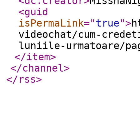
<dc:creator
>
MisshaNi
<guid
isPermaLink
="
true
"
>
h
videochat/cum-credet
luniile-urmatoare/pa
</item
>
</channel
>
</rss
>