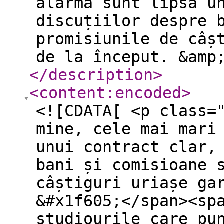
alarmă sunt lipsa u
discuțiilor despre 
promisiunile de câș
de la început. &amp
</description
>
<content:encoded
>
<![CDATA[ <p class=
mine, cele mai mari
unui contract clar,
bani și comisioane 
câștiguri uriașe ga
&#x1f605;</span><sp
studiourile care pu