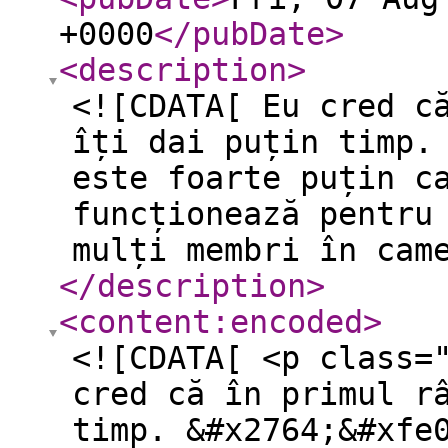
+0000
</pubDate
>
<description
>
<![CDATA[ Eu cred c
îți dai puțin timp.
este foarte puțin c
funcționează pentru
mulți membri în cam
</description
>
<content:encoded
>
<![CDATA[ <p class=
cred că în primul r
timp. &#x2764;&#xfe