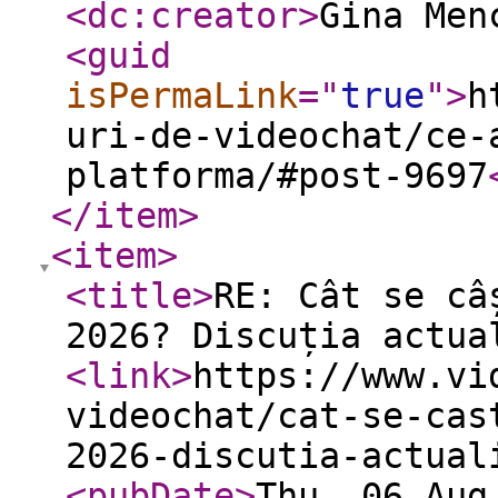
<dc:creator
>
Gina Men
<guid
isPermaLink
="
true
"
>
h
uri-de-videochat/ce-
platforma/#post-9697
</item
>
<item
>
<title
>
RE: Cât se câ
2026? Discuția actua
<link
>
https://www.vi
videochat/cat-se-cas
2026-discutia-actual
<pubDate
>
Thu, 06 Aug