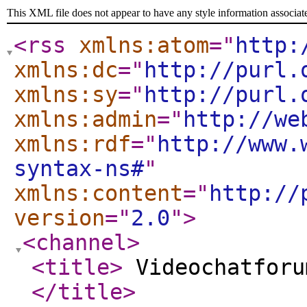
This XML file does not appear to have any style information associat
<rss
xmlns:atom
="
http:
xmlns:dc
="
http://purl.
xmlns:sy
="
http://purl.
xmlns:admin
="
http://we
xmlns:rdf
="
http://www.
syntax-ns#
"
xmlns:content
="
http://
version
="
2.0
"
>
<channel
>
<title
>
Videochatforu
</title
>