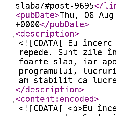
slaba/#post-9695
</li
<pubDate
>
Thu, 06 Aug
+0000
</pubDate
>
<description
>
<![CDATA[ Eu încerc
repede. Sunt zile î
foarte slab, iar ap
programului, lucrur
am stabilit că lucr
</description
>
<content:encoded
>
<![CDATA[ <p>Eu înc