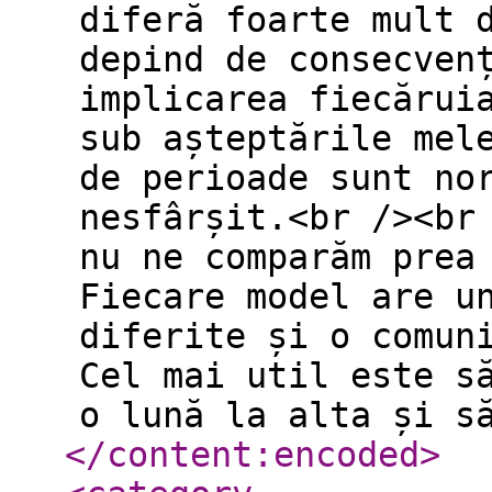
diferă foarte mult 
depind de consecven
implicarea fiecărui
sub așteptările mel
de perioade sunt no
nesfârșit.<br /><br
nu ne comparăm prea
Fiecare model are u
diferite și o comun
Cel mai util este s
o lună la alta și s
</content:encoded
>