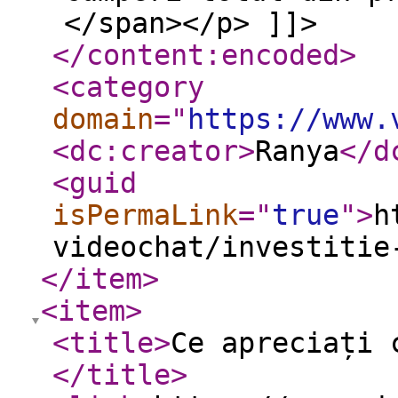
</span></p> ]]>
</content:encoded
>
<category
domain
="
https://www.
<dc:creator
>
Ranya
</d
<guid
isPermaLink
="
true
"
>
h
videochat/investitie
</item
>
<item
>
<title
>
Ce apreciați 
</title
>