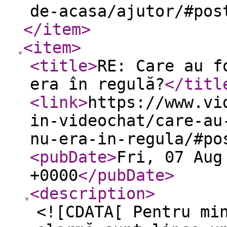
de-acasa/ajutor/#pos
</item
>
<item
>
<title
>
RE: Care au f
era în regulă?
</titl
<link
>
https://www.vi
in-videochat/care-au
nu-era-in-regula/#po
<pubDate
>
Fri, 07 Aug
+0000
</pubDate
>
<description
>
<![CDATA[ Pentru mi