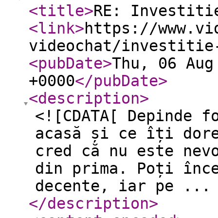
<title
>
RE: Investiti
<link
>
https://www.vi
videochat/investitie
<pubDate
>
Thu, 06 Aug
+0000
</pubDate
>
<description
>
<![CDATA[ Depinde f
acasă și ce îți dor
cred că nu este nev
din prima. Poți înc
decente, iar pe ...
</description
>