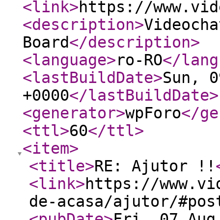
<link
>
https://www.vid
<description
>
Videocha
Board
</description
>
<language
>
ro-RO
</lang
<lastBuildDate
>
Sun, 0
+0000
</lastBuildDate
>
<generator
>
wpForo
</ge
<ttl
>
60
</ttl
>
<item
>
<title
>
RE: Ajutor !!
<link
>
https://www.vi
de-acasa/ajutor/#pos
<pubDate
>
Fri, 07 Aug