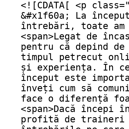
<![CDATA[ <p class=
&#x1f60a; La începu
întrebări, toate am
<span>Legat de înca
pentru că depind de
timpul petrecut onl
și experiența. În c
început este import
înveți cum să comun
face o diferență fo
<span>Dacă începi î
profită de traineri