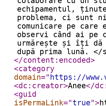
colaborare cu un st
echipamentul, ținut
problema, ci sunt n
comunicare pe care 
observi când ai pe 
urmărește și îți dă
după prima lună. </
</content:encoded
>
<category
domain
="
https://www.
<dc:creator
>
Anee
</dc
<guid
isPermaLink
="
true
"
>
h