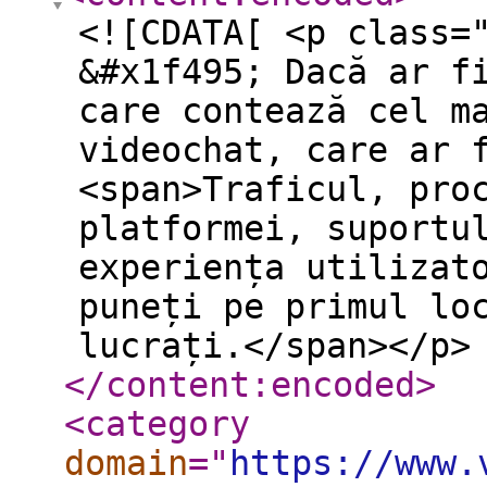
<![CDATA[ <p class=
&#x1f495; Dacă ar f
care contează cel m
videochat, care ar 
<span>Traficul, pro
platformei, suportu
experiența utilizat
puneți pe primul lo
lucrați.</span></p>
</content:encoded
>
<category
domain
="
https://www.