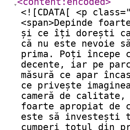
<content:encoded
>
<![CDATA[ <p class=
<span>Depinde foart
și ce îți dorești c
că nu este nevoie s
prima. Poți începe 
decente, iar pe par
măsură ce apar înca
ce privește imagine
cameră de calitate,
foarte apropiat de 
este să investești 
cumperi totul din p