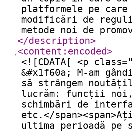
platformele pe care
modificări de regul
metode noi de promo
</description
>
<content:encoded
>
<![CDATA[ <p class=
&#x1f60a; M-am gând
să strângem noutăți
lucrăm: funcții noi
schimbări de interf
etc.</span><span>Aț
ultima perioadă pe 