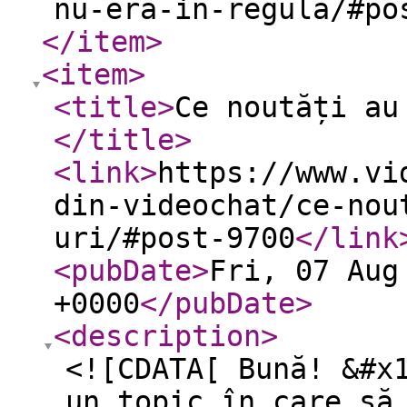
nu-era-in-regula/#po
</item
>
<item
>
<title
>
Ce noutăți au
</title
>
<link
>
https://www.vi
din-videochat/ce-nou
uri/#post-9700
</link
<pubDate
>
Fri, 07 Aug
+0000
</pubDate
>
<description
>
<![CDATA[ Bună! &#x
un topic în care să