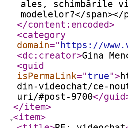
ales, schimbările v
modelelor?</span></
</content:encoded
>
<category
domain
="
https://www.
<dc:creator
>
Gina Men
<guid
isPermaLink
="
true
"
>
h
din-videochat/ce-nou
uri/#post-9700
</guid
</item
>
<item
>
<title
>
RE: videochat