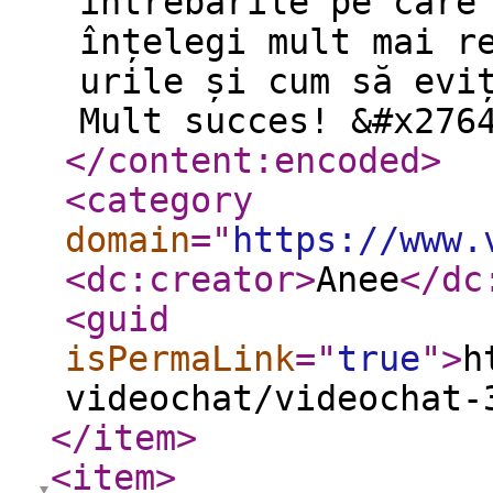
întrebările pe care
înțelegi mult mai r
urile și cum să evi
Mult succes! &#x276
</content:encoded
>
<category
domain
="
https://www.
<dc:creator
>
Anee
</dc
<guid
isPermaLink
="
true
"
>
h
videochat/videochat-
</item
>
<item
>