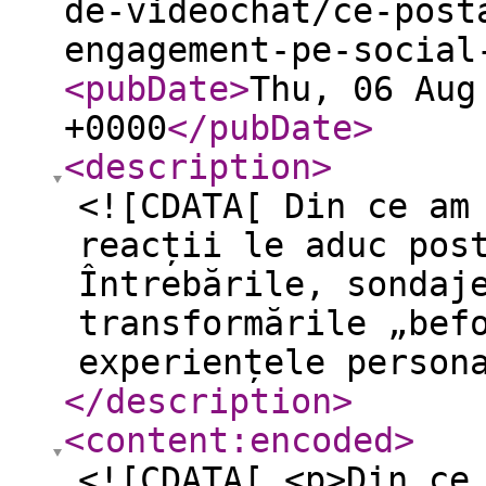
de-videochat/ce-post
engagement-pe-social
<pubDate
>
Thu, 06 Aug
+0000
</pubDate
>
<description
>
<![CDATA[ Din ce am
reacții le aduc pos
Întrebările, sondaj
transformările „bef
experiențele person
</description
>
<content:encoded
>
<![CDATA[ <p>Din ce