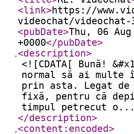
<link
>
https://www.vi
videochat/videochat-
<pubDate
>
Thu, 06 Aug
+0000
</pubDate
>
<description
>
<![CDATA[ Bună! &#x
normal să ai multe 
prin asta. Legat de
fixă, pentru că dep
timpul petrecut o..
</description
>
<content:encoded
>