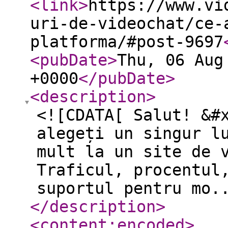
<link
>
https://www.vi
uri-de-videochat/ce-
platforma/#post-9697
<pubDate
>
Thu, 06 Aug
+0000
</pubDate
>
<description
>
<![CDATA[ Salut! &#
alegeți un singur l
mult la un site de 
Traficul, procentul
suportul pentru mo.
</description
>
<content:encoded
>