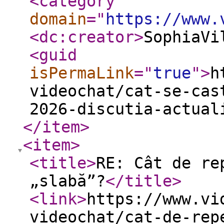
<category
domain
="
https://www.
<dc:creator
>
SophiaVi
<guid
isPermaLink
="
true
"
>
h
videochat/cat-se-cas
2026-discutia-actual
</item
>
<item
>
<title
>
RE: Cât de re
„slabă”?
</title
>
<link
>
https://www.vi
videochat/cat-de-rep