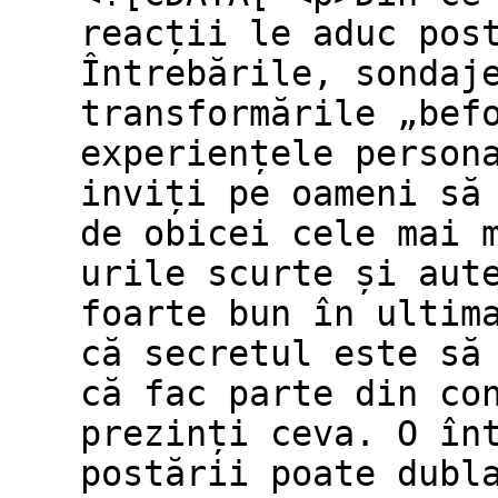
reacții le aduc pos
Întrebările, sondaj
transformările „bef
experiențele person
inviți pe oameni să
de obicei cele mai 
urile scurte și aut
foarte bun în ultim
că secretul este să
că fac parte din co
prezinți ceva. O în
postării poate dubl