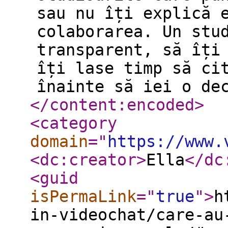
sau nu îți explică 
colaborarea. Un stu
transparent, să îți
îți lase timp să ci
înainte să iei o de
</content:encoded
>
<category
domain
="
https://www.
<dc:creator
>
Ella
</dc
<guid
isPermaLink
="
true
"
>
h
in-videochat/care-au