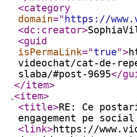
<category
domain
="
https://www.
<dc:creator
>
SophiaVi
<guid
isPermaLink
="
true
"
>
h
videochat/cat-de-rep
slaba/#post-9695
</gu
</item
>
<item
>
<title
>
RE: Ce postar
engagement pe social
<link
>
https://www.vi