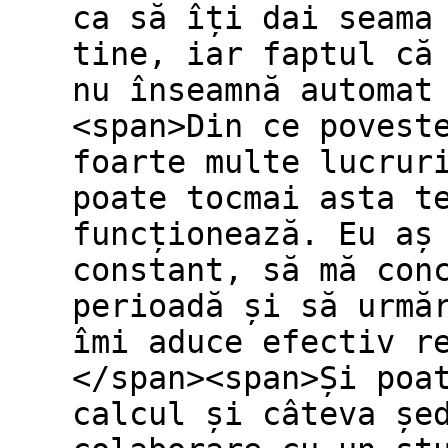
ca să îți dai seama
tine, iar faptul că
nu înseamnă automat
<span>Din ce povest
foarte multe lucrur
poate tocmai asta t
funcționează. Eu aș
constant, să mă con
perioadă și să urmă
îmi aduce efectiv r
</span><span>Și poa
calcul și câteva șe