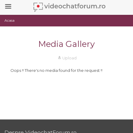
Acasa
Media Gallery
Upload
Oops !! There's no media found for the request !!
Despre VideochatForum.ro