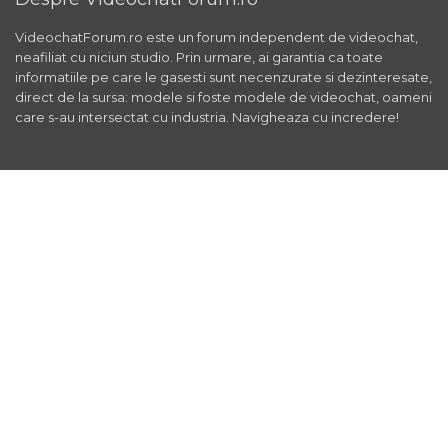
VideochatForum.ro este un forum independent de videochat,
neafiliat cu niciun studio. Prin urmare, ai garantia ca toate
informatiile pe care le gasesti sunt necenzurate si dezinteresate,
direct de la sursa: modele si foste modele de videochat, oameni
care s-au intersectat cu industria. Navigheaza cu incredere!