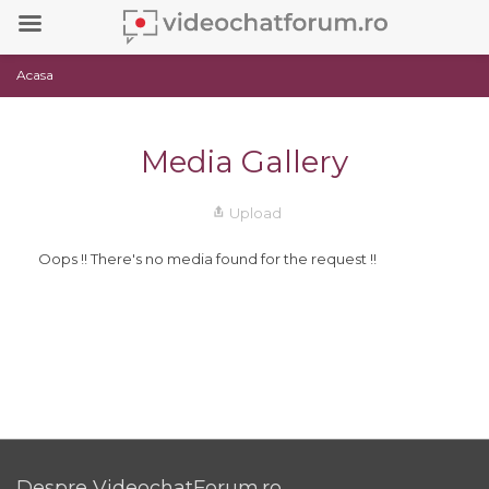
Acasa
Media Gallery
Upload
Oops !! There's no media found for the request !!
Despre VideochatForum.ro