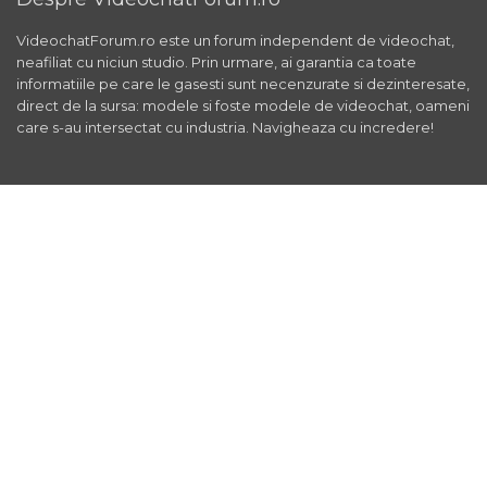
VideochatForum.ro este un forum independent de videochat,
neafiliat cu niciun studio. Prin urmare, ai garantia ca toate
informatiile pe care le gasesti sunt necenzurate si dezinteresate,
direct de la sursa: modele si foste modele de videochat, oameni
care s-au intersectat cu industria. Navigheaza cu incredere!