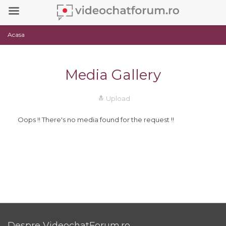
Acasa
Media Gallery
Upload
Oops !! There's no media found for the request !!
Despre VideochatForum.ro