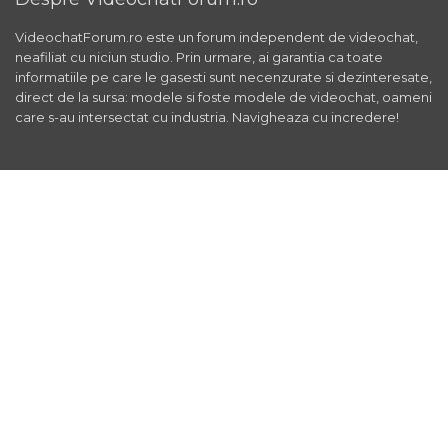
VideochatForum.ro este un forum independent de videochat,
neafiliat cu niciun studio. Prin urmare, ai garantia ca toate
informatiile pe care le gasesti sunt necenzurate si dezinteresate,
direct de la sursa: modele si foste modele de videochat, oameni
care s-au intersectat cu industria. Navigheaza cu incredere!