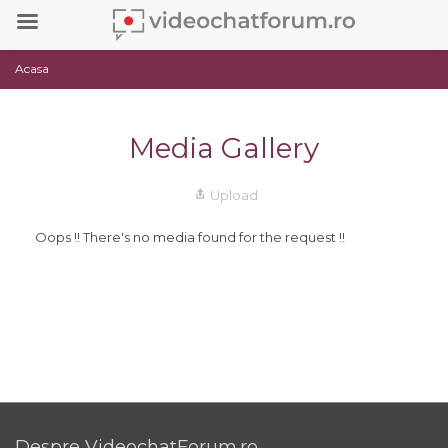
Acasa
Media Gallery
Upload
Oops !! There's no media found for the request !!
Despre VideochatForum.ro