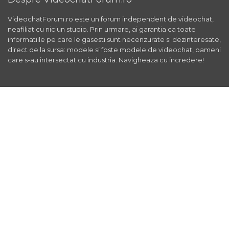
VideochatForum.ro este un forum independent de videochat,
neafiliat cu niciun studio. Prin urmare, ai garantia ca toate
informatiile pe care le gasesti sunt necenzurate si dezinteresate,
direct de la sursa: modele si foste modele de videochat, oameni
care s-au intersectat cu industria. Navigheaza cu incredere!