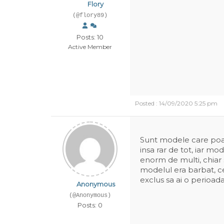
Flory
(@flory89)
Posts: 10
Active Member
Posted : 14/09/2020 5:25 pm
Sunt modele care poat
insa rar de tot, iar mo
enorm de multi, chiar s
modelul era barbat, ce
exclus sa ai o perioada
Anonymous
(@Anonymous)
Posts: 0