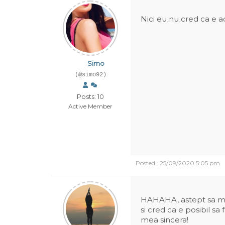
Nici eu nu cred ca e a
Simo
(@simo92)
Posts: 10
Active Member
Posted : 25/09/2020 5:05 pm
HAHAHA, astept sa mi s
si cred ca e posibil s
mea sincera!