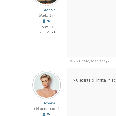
Adania
(@adania)
Posts: 56
Trusted Member
Posted : 15/10/2020 5:26 pm
Nu exista o limita in ac
Ivonna
(@ivonnareeve)