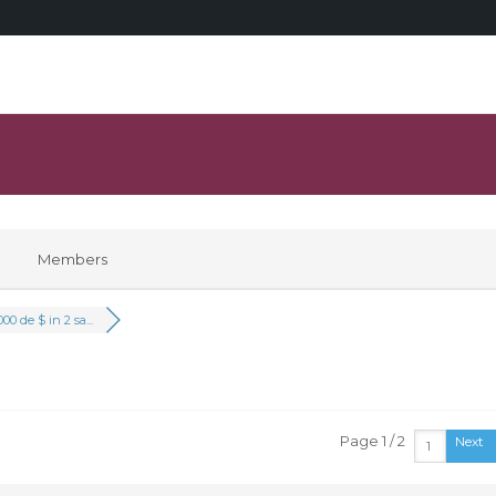
Members
000 de $ in 2 sa...
Page 1 / 2
Next