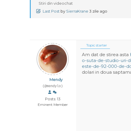
Stiri din videochat
Last Post
by
SierraKrane
3 zile ago
Topic starter
Am dat de stirea asta
o-suta-de-studio-uri-
este-de-92-000-de-do
dolari in doua saptam
Mendy
(@mendylo)
Posts: 13
Eminent Member