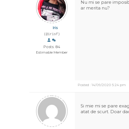
Nu mi se pare imposibi
ar merita nu?
Iris
(@irisf)
Posts: 84
Estimable Member
Posted : 14/09/2020 5:24 pm
Si mie mi se pare exag
atat de scurt. Doar da