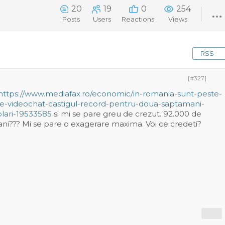
20
19
0
254
Posts
Users
Reactions
Views
RSS
[#327]
https://www.mediafax.ro/economic/in-romania-sunt-peste-
de-videochat-castigul-record-pentru-doua-saptamani-
lari-19533585
si mi se pare greu de crezut. 92.000 de
ani??? Mi se pare o exagerare maxima. Voi ce credeti?