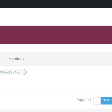
Members
000 de $ in 2 sa...
Page 1 / 2
Next