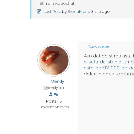
Stiri din videochat
Last Post
by
SierraKrane
3 zile ago
Topic starter
Am dat de stirea asta
o-suta-de-studio-uri-
este-de-92-000-de-do
dolari in doua saptam
Mendy
(@mendylo)
Posts: 13
Eminent Member