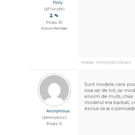
Flory
(@flory89)
Posts: 10
Active Member
Posted : 14/09/2020 5:25 pm
Sunt modele care poat
insa rar de tot, iar mo
enorm de multi, chiar s
modelul era barbat, ce
exclus sa ai o perioada
Anonymous
(@Anonymous)
Posts: 0