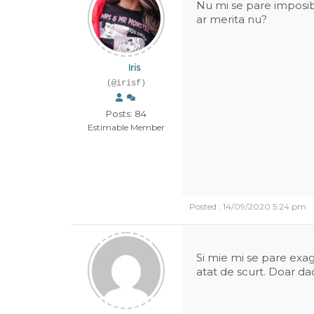
Nu mi se pare imposibi
ar merita nu?
Iris
(@irisf)
Posts: 84
Estimable Member
Posted : 14/09/2020 5:24 pm
Si mie mi se pare exag
atat de scurt. Doar da