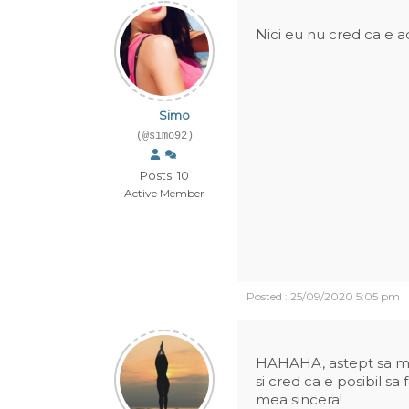
Nici eu nu cred ca e a
Simo
(@simo92)
Posts: 10
Active Member
Posted : 25/09/2020 5:05 pm
HAHAHA, astept sa mi s
si cred ca e posibil s
mea sincera!