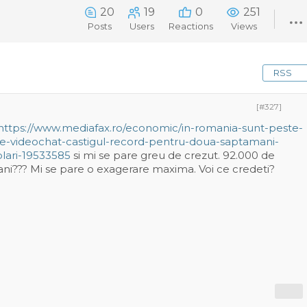
20
19
0
251
Posts
Users
Reactions
Views
RSS
[#327]
https://www.mediafax.ro/economic/in-romania-sunt-peste-
de-videochat-castigul-record-pentru-doua-saptamani-
lari-19533585
si mi se pare greu de crezut. 92.000 de
ani??? Mi se pare o exagerare maxima. Voi ce credeti?