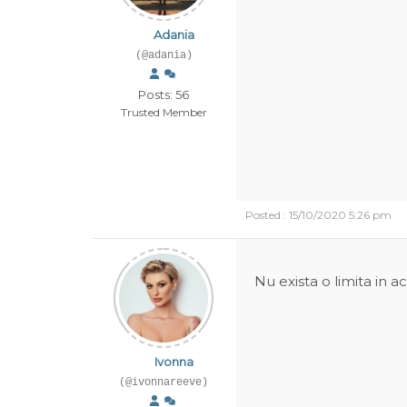
Adania
(@adania)
Posts: 56
Trusted Member
Posted : 15/10/2020 5:26 pm
Nu exista o limita in ac
Ivonna
(@ivonnareeve)