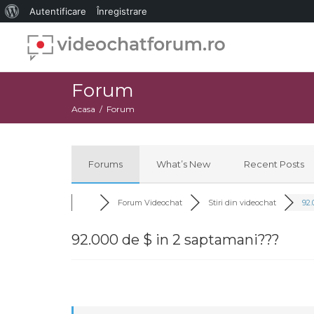
Despre
Autentificare
Înregistrare
WordPress
Forum
Acasa
Forum
Forums
What’s New
Recent Posts
Forum Videochat
Stiri din videochat
92.
92.000 de $ in 2 saptamani???