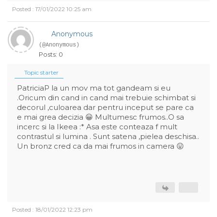
Posted : 17/01/2022 10:25 am
Anonymous
(@Anonymous)
Posts: 0
Topic starter
PatriciaP la un mov ma tot gandeam si eu
.Oricum din cand in cand mai trebuie schimbat si
decorul ,culoarea dar pentru inceput se pare ca
e mai grea decizia 😀 Multumesc frumos..O sa
incerc si la Ikeea :* Asa este conteaza f mult
contrastul si lumina . Sunt satena ,pielea deschisa..
Un bronz cred ca da mai frumos in camera 😛
Posted : 18/01/2022 12:23 pm