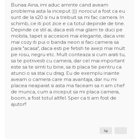
Bunaa Aina, imi aduc aminte cand aveam
problema asta la inceput :))) norocul a fost ca eu
sunt de la s20 si nu a trebuit sa mi fac camera. In
schimb, ce iti pot zice e ca totul depinde de tine.
Depinde ce stil ai, daca esti mai glam te duci pe
mobila, tapet si accesorii mai elegante, daca vrei
mai cozy iti pui o banda neon si faci camera sa
para "acasa", daca esti pe fetish te axezi mai mult
pe rosu, negru etc. Mult conteaza si cum arati tu,
sa te potrivesti cu camera, dar cel mai important
este sa te simti tu bine, sa iti placa tie pentru ca
atunci o sa stai cu drag. Eu de exemplu inainte
aveam o camera care ma avantaja, dar nu mi
placea neaparat si asta ma faceam sa n am chef
de munca, cum a inceput sa mi placa camera,
boom, a fost totul altfel. Sper ca ti am fost de
ajutor!!