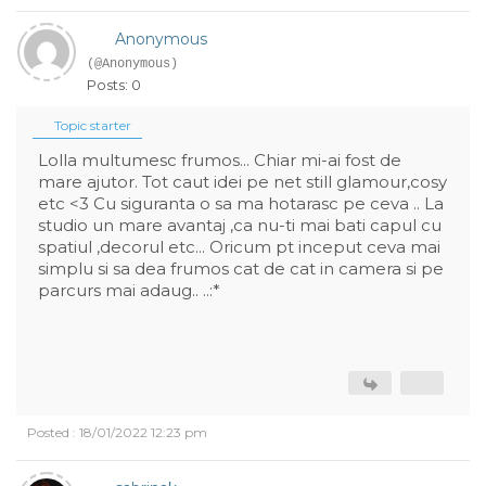
Anonymous
(@Anonymous)
Posts: 0
Topic starter
Lolla multumesc frumos... Chiar mi-ai fost de
mare ajutor. Tot caut idei pe net still glamour,cosy
etc <3 Cu siguranta o sa ma hotarasc pe ceva .. La
studio un mare avantaj ,ca nu-ti mai bati capul cu
spatiul ,decorul etc... Oricum pt inceput ceva mai
simplu si sa dea frumos cat de cat in camera si pe
parcurs mai adaug.. ..:*
Posted : 18/01/2022 12:23 pm