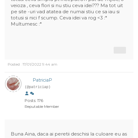
veioza , ceva flori si nu stiu ceva idei??? Ma tot uit
pe site -uri vad atatea de numai stiu ce sa iau si
totusi si nici f scump. Ceva idei va rog <3 :*
Multumesc :*
Posted : 17/01/2022 9:44 am
PatriciaP
(@patriciap)
Posts: 176
Reputable Member
Buna Aina, daca ai peretii deschisi la culoare eu as