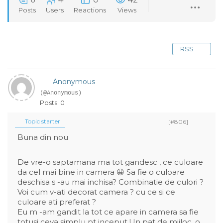
Posts
Users
Reactions
Views
RSS
Anonymous
(@Anonymous)
Posts: 0
Topic starter
[#806]
Buna din nou
De vre-o saptamana ma tot gandesc , ce culoare
da cel mai bine in camera 😀 Sa fie o culoare
deschisa s -au mai inchisa? Combinatie de culori ?
Voi cum v-ati decorat camera ? cu ce si ce
culoare ati preferat ?
Eu m -am gandit la tot ce apare in camera sa fie
totusi ceva simplu pt inceput.Un pat de mijloc, o