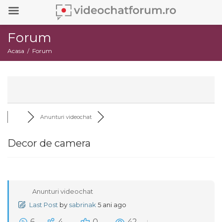
Forum
Acasa
Forum
Anunturi videochat
Decor de camera
Anunturi videochat
Last Post
by
sabrinak
5 ani ago
6
4
0
42