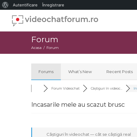
Despre
Autentificare
Înregistrare
WordPress
Forum
Acasa
Forum
Forums
What’s New
Recent Posts
Forum Videochat
Câștiguri în videoc...
In
Incasarile mele au scazut brusc
Câștiguri în videochat — cât se câștigă real