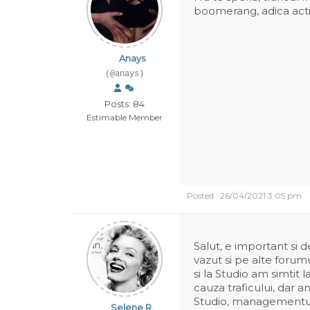
boomerang, adica activi
Anays
(@anays)
Posts: 84
Estimable Member
Posted : 26/04/2021 3:05 pm
Salut, e important si 
vazut si pe alte forumu
si la Studio am simtit
cauza traficului, dar a
Studio, managementul 
Selene R.