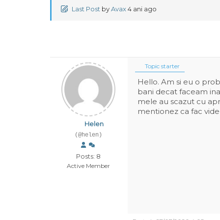
Last Post
by
Avax
4 ani ago
Topic starter
Hello. Am si eu o probl
bani decat faceam ina
mele au scazut cu apro
mentionez ca fac vide
Helen
(@helen)
Posts: 8
Active Member