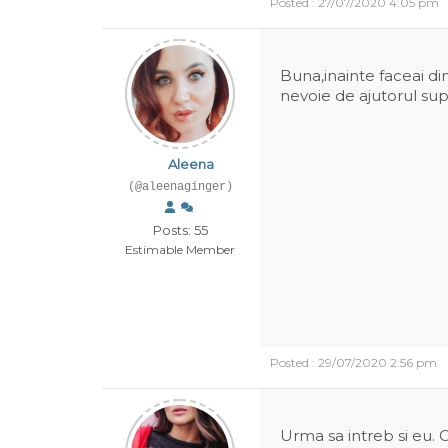
Posted : 27/07/2020 4:05 pm
Buna,inainte faceai di
nevoie de ajutorul sup
Aleena
(@aleenaginger)
Posts: 55
Estimable Member
Posted : 29/07/2020 2:56 pm
Urma sa intreb si eu. 