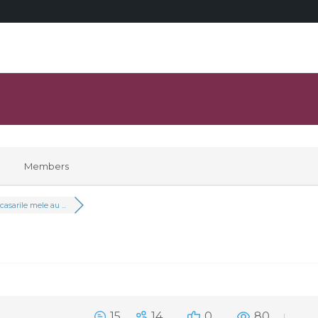
Members
casarile mele au ...
15
14
0
80