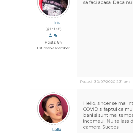
sa faci acasa. Daca nu
Iris
(@irisf)
Posts: 84
Estimable Member
Posted : 30/07/2020 2:31 pm
Hello, sincer se mai i
COVID si faptul ca mu
bani si sunt mai tempe
incomeul. Nu te lasa 
camera. Succes
Lolla