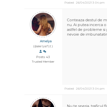
Posted : 26/04/2021 3:04 pm
Conteaza destul de mul
nu. Ai putea incerca o
astfel de probleme si
nevoie de imbunatatir
Amelya
(@amelyafit)
Posts: 43
Trusted Member
Posted : 26/04/2021 3:04 pm
Nu te speria, traficul 