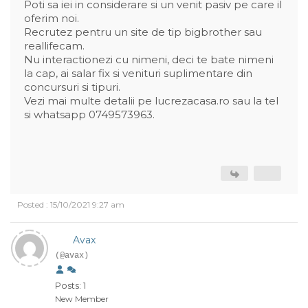
Poti sa iei in considerare si un venit pasiv pe care il
oferim noi.
Recrutez pentru un site de tip bigbrother sau
reallifecam.
Nu interactionezi cu nimeni, deci te bate nimeni
la cap, ai salar fix si venituri suplimentare din
concursuri si tipuri.
Vezi mai multe detalii pe lucrezacasa.ro sau la tel
si whatsapp 0749573963.
Posted : 15/10/2021 9:27 am
Avax
(@avax)
Posts: 1
New Member