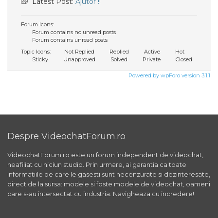
Latest Post:
Ajutor !!
Forum Icons:
Forum contains no unread posts
Forum contains unread posts
Topic Icons:
Not Replied
Replied
Active
Hot
Sticky
Unapproved
Solved
Private
Closed
Powered by wpForo version 3.1.1
Despre VideochatForum.ro
VideochatForum.ro este un forum independent de videochat,
neafiliat cu niciun studio. Prin urmare, ai garantia ca toate
informatiile pe care le gasesti sunt necenzurate si dezinteresate,
direct de la sursa: modele si foste modele de videochat, oameni
care s-au intersectat cu industria. Navigheaza cu incredere!