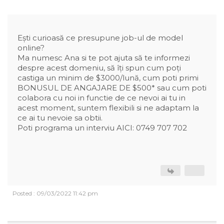
Ești curioasă ce presupune job-ul de model
online?
Ma numesc Ana si te pot ajuta să te informezi
despre acest domeniu, să îți spun cum poți
castiga un minim de $3000/lună, cum poti primi
BONUSUL DE ANGAJARE DE $500* sau cum poti
colabora cu noi in functie de ce nevoi ai tu in
acest moment, suntem flexibili si ne adaptam la
ce ai tu nevoie sa obtii.
Poti programa un interviu AICI: 0749 707 702
Posted : 09/03/2022 11:42 pm