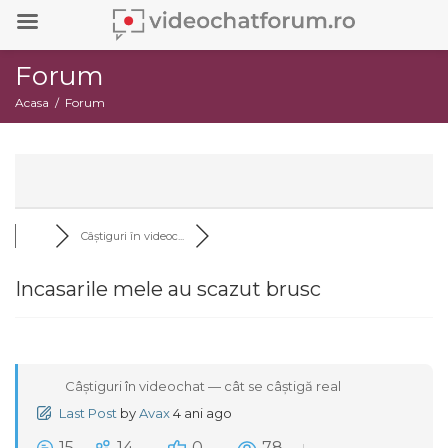
Forum
Acasa
Forum
Câștiguri în videoc...
Incasarile mele au scazut brusc
Câștiguri în videochat — cât se câștigă real
Last Post
by
Avax
4 ani ago
15
14
0
78