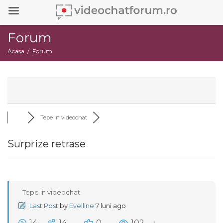
Forum
Acasa
Forum
Tepe in videochat
Surprize retrase
Tepe in videochat
Last Post
by
Evelline
7 luni ago
14
14
0
102