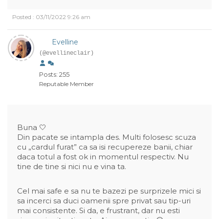
Posted : 03/11/2022 9:26 am
Evelline
(@evellineclair)
Posts: 255
Reputable Member
Buna 🤍
Din pacate se intampla des. Multi folosesc scuza
cu „cardul furat” ca sa isi recupereze banii, chiar
daca totul a fost ok in momentul respectiv. Nu
tine de tine si nici nu e vina ta.
Cel mai safe e sa nu te bazezi pe surprizele mici si
sa incerci sa duci oamenii spre privat sau tip-uri
mai consistente. Si da, e frustrant, dar nu esti