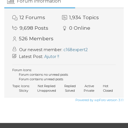
Forum Information
12
Forums
1,934
Topics
9,698
Posts
0
Online
526
Members
Our newest member:
c168expert2
Latest Post:
Ajutor !!
Forum Icons:
Forum contains no unread posts
Forum contains unread posts
Topic Icons:
Not Replied
Replied
Active
Hot
Sticky
Unapproved
Solved
Private
Closed
Powered by wpForo version 3.1.1