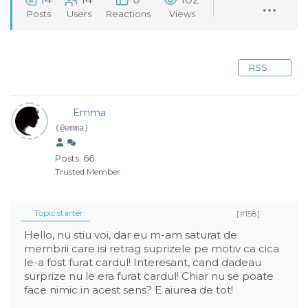
Posts
Users
Reactions
Views
RSS
Emma
(@emma)
Posts: 66
Trusted Member
Topic starter
[#158]
Hello, nu stiu voi, dar eu m-am saturat de
membrii care isi retrag suprizele pe motiv ca cica
le-a fost furat cardul! Interesant, cand dadeau
surprize nu le era furat cardul! Chiar nu se poate
face nimic in acest sens? E aiurea de tot!