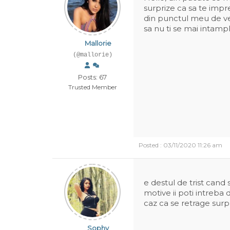
surprize ca sa te impr
din punctul meu de ved
sa nu ti se mai intampl
Mallorie
(@mallorie)
Posts: 67
Trusted Member
Posted : 03/11/2020 11:26 am
e destul de trist cand 
motive ii poti intreba d
caz ca se retrage surp
Sophy