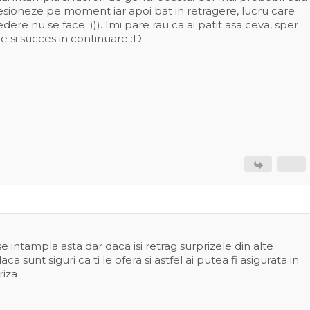
esioneze pe moment iar apoi bat in retragere, lucru care
ere nu se face :))). Imi pare rau ca ai patit asa ceva, sper
e si succes in continuare :D.
se intampla asta dar daca isi retrag surprizele din alte
aca sunt siguri ca ti le ofera si astfel ai putea fi asigurata in
riza