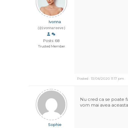
Ivonna
(@ivonnareeve)
Posts: 68
Trusted Member
Posted : 13/06/2020 11:17 pm
Nu cred ca se poate fa
vom mai avea aceast
Sophie