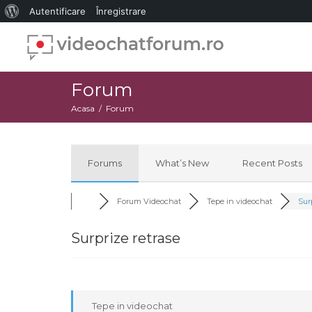
Despre
Autentificare
Înregistrare
WordPress
Forum
Acasa
Forum
Forums
What’s New
Recent Posts
Forum Videochat
Tepe in videochat
Surp
Surprize retrase
Tepe in videochat