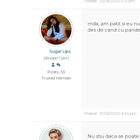
Posted : 12/06/2020 5:12 pm
mda, am patit si eu n
des de cand cu pandemia
Sugar Lips
(@sugarlips)
Posts: 53
Trusted Member
Posted : 12/06/2020 6:24 pm
Nu stiu daca se poate 