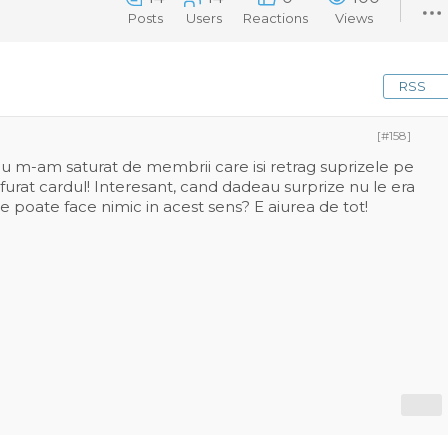
Posts
Users
Reactions
Views
RSS
[#158]
r eu m-am saturat de membrii care isi retrag suprizele pe
 furat cardul! Interesant, cand dadeau surprize nu le era
se poate face nimic in acest sens? E aiurea de tot!