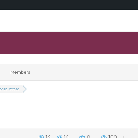
Members
rize retrase
14
14
0
100