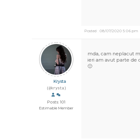
Posted : 08/07/2020 5:06 pm
mda, cam neplacut mom
ieri am avut parte de 
🙁
Krysta
(@krysta)
Posts: 101
Estimable Member