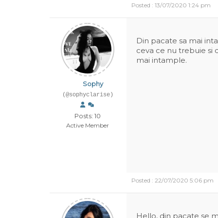
Posted : 13/07/2020 1:24 pm
Din pacate sa mai inta
ceva ce nu trebuie si 
mai intample.
Sophy
(@sophyclarise)
Posts: 10
Active Member
Posted : 22/07/2020 5:06 pm
Hello, din pacate se m