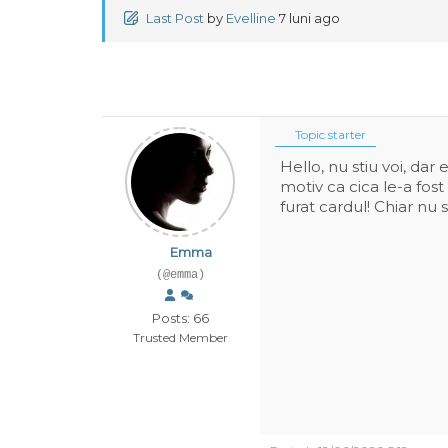
Last Post
by
Evelline
7 luni ago
Topic starter
Hello, nu stiu voi, da
motiv ca cica le-a fost
furat cardul! Chiar nu 
Emma
(@emma)
Posts: 66
Trusted Member