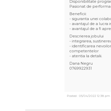
Disponibilitate progr
Pasionat de performa
Beneficii:
- siguranta unei cola
- avantajul de a lucra
- avantajul de a fi apr
Descrierea jobului
- integrarea, sustiner
- identificarea nevoilo
competentelor
- atentia la detalii.
Dana Negru
0769922931
Posted : 05/04/2022 12:38 pm