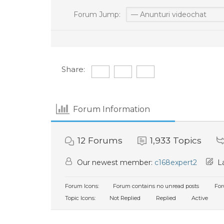
Forum Jump:
Share:
Forum Information
12
Forums
1,933
Topics
Our newest member:
c168expert2
La
Forum Icons:
Forum contains no unread posts
For
Topic Icons:
Not Replied
Replied
Active