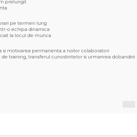
am prelungit
nta
borari pe termen lung
 intr-o echipa dinamica
eciat la locul de munca
ea si motivarea permanenta a noilor colaboratori
r de training, transferul cunostintelor si urmarirea dobandirii