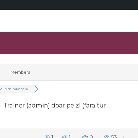
Members
curi de munca la ...
Trainer (admin) doar pe zi (fara tur
1
1
0
53