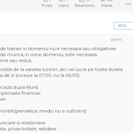
Posts
Users
Reactions
Views
RSS
[#997]
de trainer in domeniu nu e necesara sau obligatorie.
 de munca, in orice domeniu, este necesara.
ime sau redus.
sit/a de la variatia turelor, aici vei lucra pe toata durata
a de zi (incepe la 07:00, nu la 06:00).
ciaza dupa 6luni)
pensata financiar.
ari.
/vorbit/gramatica; mediu nu e suficient)
nicare si relationare
ate, proactivitate, rabdare