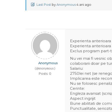
Last Post
by
Anonymous
4 ani ago
Experienta anterioara 
Experienta anterioara
Exclus program part-t
Nu vei mai fi vesnic obo
Anonymous
colaborarii doar pe tur
Salariu:
(@Anonymous)
2750lei net (se renego
Posts: 0
Implicarea este recom
Nu se folosesc penaliz
Cerinte:
Engleza avansat (scris
Aspect ingrijit
Bune abilitati de comu
Punctualitate, seriozit