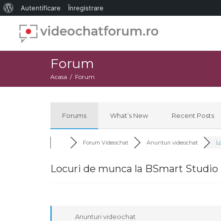
Despre
Autentificare
Înregistrare
WordPress
Forum
Acasa
Forum
Forums
What’s New
Recent Posts
Forum Videochat
Anunturi videochat
Lo
Locuri de munca la BSmart Studio - 
Anunturi videochat