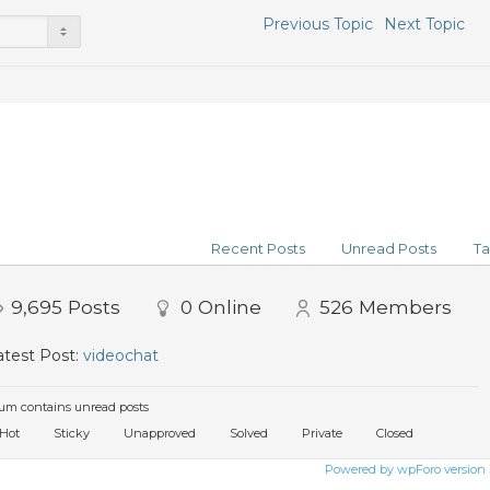
Previous Topic
Next Topic
Recent Posts
Unread Posts
Ta
9,695
Posts
0
Online
526
Members
test Post:
videochat
um contains unread posts
Hot
Sticky
Unapproved
Solved
Private
Closed
Powered by wpForo version 3.