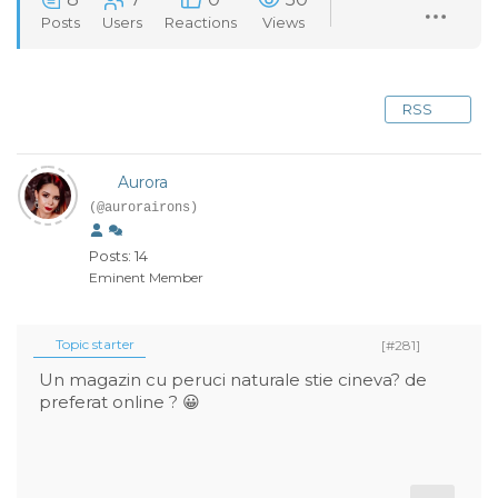
Posts
Users
Reactions
Views
RSS
Aurora
(@aurorairons)
Posts: 14
Eminent Member
Topic starter
[#281]
Un magazin cu peruci naturale stie cineva? de
preferat online ? 😀