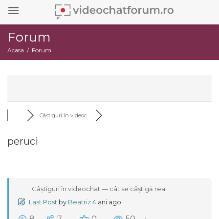
Forum
Acasa
Forum
Câștiguri în videoc...
peruci
Câștiguri în videochat — cât se câștigă real
Last Post
by
Beatriz
4 ani ago
8
7
0
50