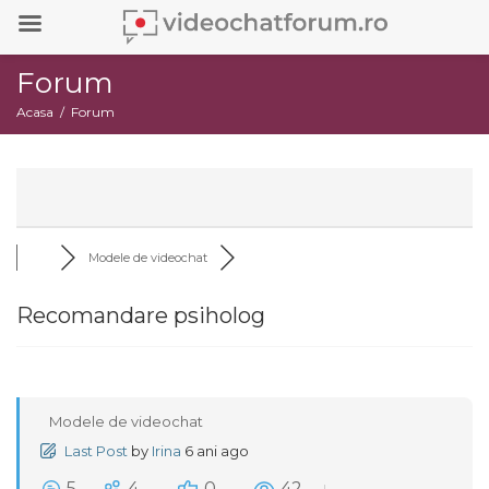
Forum
Acasa
Forum
Modele de videochat
Recomandare psiholog
Modele de videochat
Last Post
by
Irina
6 ani ago
5
4
0
42