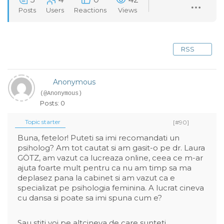
Posts
Users
Reactions
Views
RSS
Anonymous
(@Anonymous)
Posts: 0
Topic starter
[#90]
Buna, fetelor! Puteti sa imi recomandati un
psiholog? Am tot cautat si am gasit-o pe dr. Laura
GÖTZ, am vazut ca lucreaza online, ceea ce m-ar
ajuta foarte mult pentru ca nu am timp sa ma
deplasez pana la cabinet si am vazut ca e
specializat pe psihologia feminina. A lucrat cineva
cu dansa si poate sa imi spuna cum e?
Sau stiti voi pe altcineva de care sunteti