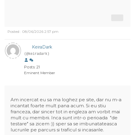
Posted : 08/06/2026 2:57 pm
KeiraDark
(@keiradark)
Posts: 21
Eminent Member
Am incercat eu sa ma loghez pe site, dar nu m-a
incantat foarte mult pana acum. Si eu stiu
franceza, dar sincer tot in engleza am vorbit mai
mult cu membrii. Inca sunt intr-o perioada "de
testare" sa zicem :)) sper sa se imbunatateasca
lucrurile pe parcurs si traficul si incasarile.