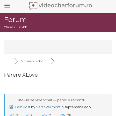
Forum
Acasa
Forum
Site-uri de videoch...
Parere XLove
Site-uri de videochat — păreri și recenzii
Last Post
by
SarahVellmont
o săptămână ago
3
3
0
75