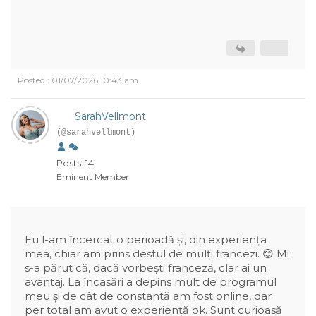
Posted : 01/07/2026 10:43 am
SarahVellmont
(@sarahvellmont)
Posts: 14
Eminent Member
Eu l-am încercat o perioadă și, din experiența
mea, chiar am prins destul de mulți francezi. 😊 Mi
s-a părut că, dacă vorbești franceză, clar ai un
avantaj. La încasări a depins mult de programul
meu și de cât de constantă am fost online, dar
per total am avut o experiență ok. Sunt curioasă