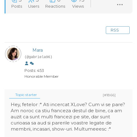
Posts
Users
Reactions
Views
RSS
Mara
(@gabriela96)
Posts: 453
Honorable Member
Topic starter
[#1866]
Hey, fetelor :* Ati incercat XLove? Cum vi se pare?
Am noroc ca stiu franceza destul de bine, ca am
auzit ca sunt multi francezi pe site, dar sunt
curioasa sa aud si parerile voastre legate de
membrii, incasari, show-uri. Multumeeesc :*