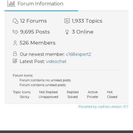
Forum Information
12
Forums
1,933
Topics
9,695
Posts
3
Online
526
Members
Our newest member:
c168expert2
Latest Post:
videochat
Forum Icons:
Forum contains no unread posts
Forum contains unread posts
Topic Icons:
Not Replied
Replied
Active
Hot
Sticky
Unapproved
Solved
Private
Closed
Powered by wpForo version 3.1.1