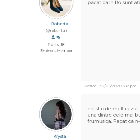
pacat ca in Ro sunt at
Roberta
(@roberta)
Posts: 18
Eminent Member
Posted : 30/06/2020 5:12 pm
da, stiu de mult cazul,
una dintre cele mai bu
frumusica. Pacat ca n-
Krysta