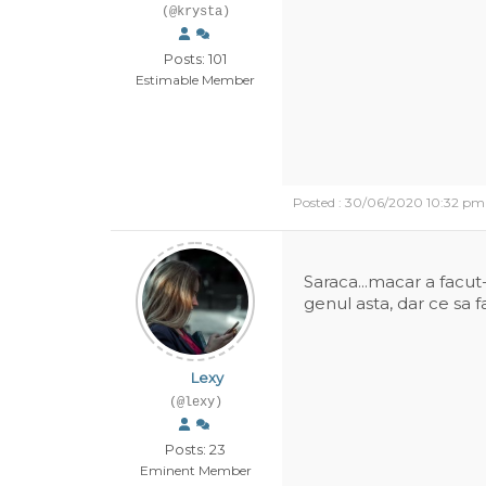
(@krysta)
Posts: 101
Estimable Member
Posted : 30/06/2020 10:32 pm
Saraca...macar a facut-
genul asta, dar ce sa f
Lexy
(@lexy)
Posts: 23
Eminent Member