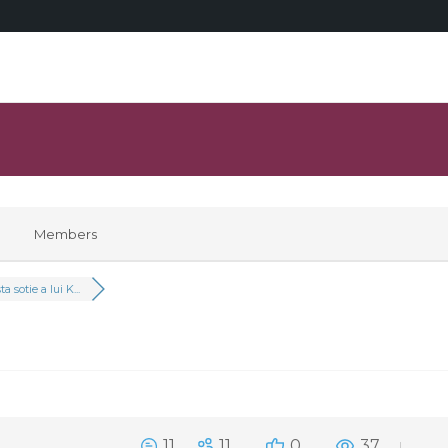
Members
ta sotie a lui K...
11
11
0
37