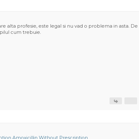
are alta profesie, este legal si nu vad o problema in asta. De
opilul cum trebuie.
ption
Amoxicillin Without Prescription