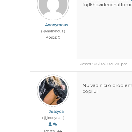
fnj.lkhc.videochatforu
Anonymous
(@Anonymous)
Posts: 0
Posted : 05/02/2021 3:16 pm
Nu vad nici o problema
copilul.
Jessyca
(@jessycap)
Posts: 144