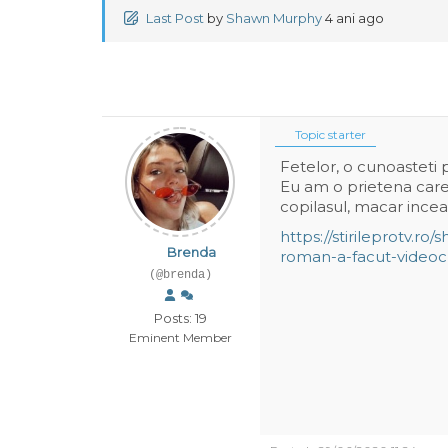
Last Post
by
Shawn Murphy
4 ani ago
Topic starter
Fetelor, o cunoasteti 
Eu am o prietena care 
copilasul, macar incear
https://stirileprotv.r
Brenda
roman-a-facut-videoch
(@brenda)
Posts: 19
Eminent Member