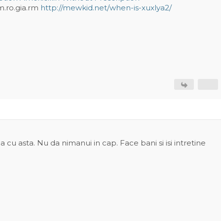
m.ro.gia.rm
http://mewkid.net/when-is-xuxlya2/
 cu asta. Nu da nimanui in cap. Face bani si isi intretine