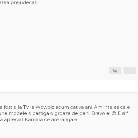
atea prejudecati
 a fost si la TV la Wowbiz acum cativa ani. Am inteles ca e
ne modele si castiga o groaza de bani. Bravo ei 😉 E si f
a apreciat Kamara ce are langa el..