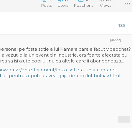
Posts
Users
Reactions
Views
RSS
[#222]
personal pe fosta sotie a lui Kamara care a facut videochat?
a vazut-o la un event din industrie, era foarte afectata cu
ca sa isi ajute copilul, nu ca altele care ii abandoneaza...
o/show-buzz/entertainment/fosta-sotie-a-unui-cantaret-
at-pentru-a-putea-avea-grija-de-copilul-bolnav.html