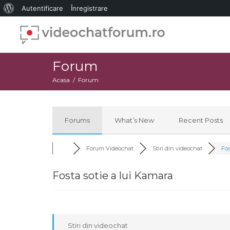
Despre
Autentificare
Înregistrare
WordPress
Forum
Acasa
Forum
Forums
What’s New
Recent Posts
Forum Videochat
Stiri din videochat
Fos
Fosta sotie a lui Kamara
Stiri din videochat