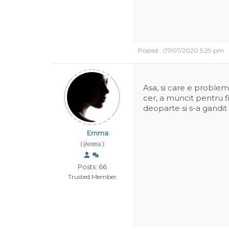
Posted : 07/07/2020 5:29 pm
Asa, si care e problema
cer, a muncit pentru fi
deoparte si s-a gandit
Emma
(@emma)
Posts: 66
Trusted Member