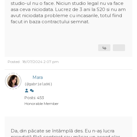
studio-ul nu o face. Niciun studio legal nu va face
asa ceva niciodata. Lucrez de 3 ani la S20 si nu am
avut niciodata probleme cu incasarile, totul fiind
facut in baza contractului semnat.
Posted : 18/07/2024 2:07 pm
Mara
(@gabriela96)
Posts: 453
Honorable Member
Da, din păcate se întâmplă des. Eu n-aș lucra
niciodată fără contract sau măcar un acord clar