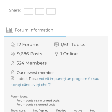
Share:
Forum Information
12
Forums
1,931
Topics
9,686
Posts
1
Online
524
Members
Our newest member:
Latest Post:
Voi vă impuneți un program fix sau
lucrați când aveți chef?
Forum Icons:
Forum contains no unread posts
Forum contains unread posts
Topic Icons:
Not Replied
Replied
Active
Hot