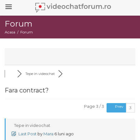
Forum
Acasa
Forum
Tepe in videochat
Fara contract?
Page 3 / 3
Prev
Tepe in videochat
Last Post
by
Mara
6 luni ago