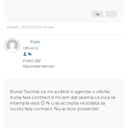
Posted : 20/12/2023 9:43 am
Kiara
(@kiara)
Posts: 262
Reputable Member
Buna! Tocmai ce mi-a oferit o agentie o oferta
buna fara contract si mi-am dat seama ca inca se
intampla asta 🙁 N u as accepta niciodata sa
lucrez fara contract. Nu ai nicio protectie!