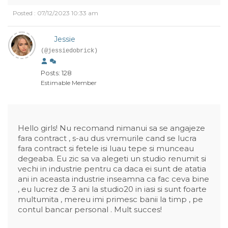
Posted : 07/12/2023 10:33 am
Jessie
(@jessiedobrick)
Posts: 128
Estimable Member
Hello girls! Nu recomand nimanui sa se angajeze
fara contract , s-au dus vremurile cand se lucra
fara contract si fetele isi luau tepe si munceau
degeaba. Eu zic sa va alegeti un studio renumit si
vechi in industrie pentru ca daca ei sunt de atatia
ani in aceasta industrie inseamna ca fac ceva bine
, eu lucrez de 3 ani la studio20 in iasi si sunt foarte
multumita , mereu imi primesc banii la timp , pe
contul bancar personal . Mult succes!