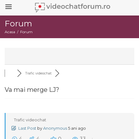
Forum
Acasa
Forum
Trafic videochat
Va mai merge LJ?
Trafic videochat
Last Post
by
Anonymous
5 ani ago
4
4
0
33