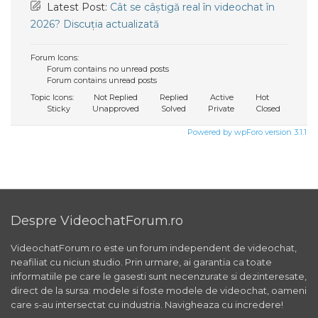
Latest Post:
Cât se câștigă real în videochat în
2026? Discuția actualizată
Forum Icons:
Forum contains no unread posts
Forum contains unread posts
Topic Icons:
Not Replied
Replied
Active
Hot
Sticky
Unapproved
Solved
Private
Closed
Powered by wpForo version 3.1.1
Despre VideochatForum.ro
VideochatForum.ro este un forum independent de videochat,
neafiliat cu niciun studio. Prin urmare, ai garantia ca toate
informatiile pe care le gasesti sunt necenzurate si dezinteresate,
direct de la sursa: modele si foste modele de videochat, oameni
care s-au intersectat cu industria. Navigheaza cu incredere!