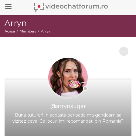
Arryn
Acasa
Members
Arryn
RESTRANGE
@arrynsugar
Buna tuturor! In aceasta perioada ma gandeam sa
vizitez ceva. Ce locuri imi recomandati din Romania?