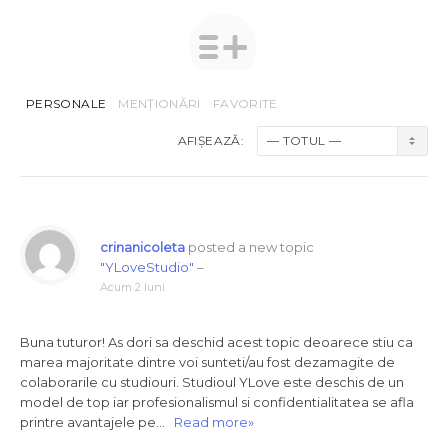
PERSONALE
MENȚIONĂRI
FAVORITE
AFIȘEAZĂ:
crinanicoleta
posted a new topic
"YLoveStudio"
–
Acum 2 luni
Buna tuturor! As dori sa deschid acest topic deoarece stiu ca
marea majoritate dintre voi sunteti/au fost dezamagite de
colaborarile cu studiouri. Studioul YLove este deschis de un
model de top iar profesionalismul si confidentialitatea se afla
printre avantajele pe…
Read more»