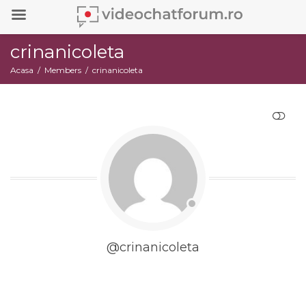
crinanicoleta
Acasa
Members
crinanicoleta
RESTRANGE
@crinanicoleta