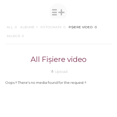
ALL
0
ALBUME
1
FOTOGRAFII
0
FIȘIERE VIDEO
0
MUZICĂ
0
All Fișiere video
Upload
Oops !! There's no media found for the request !!