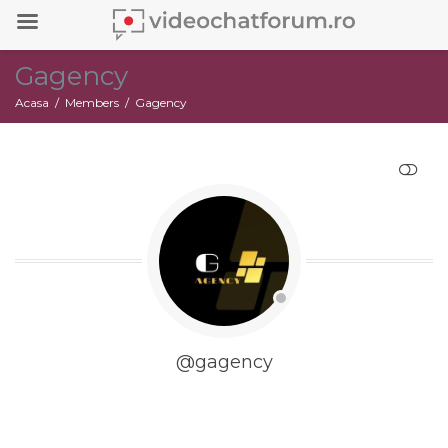
Gagency
Acasa
Members
Gagency
RESTRANGE
@gagency