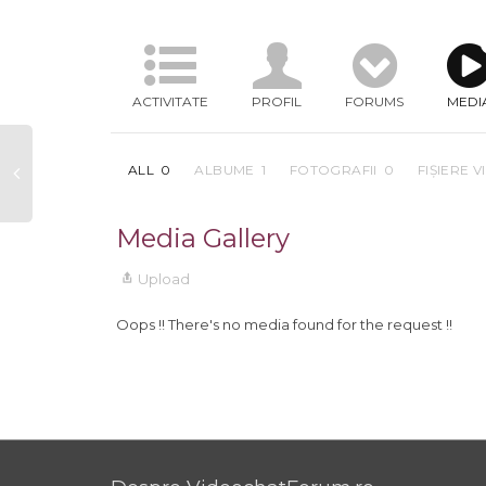
ACTIVITATE
PROFIL
FORUMS
MEDI
ALL
0
ALBUME
1
FOTOGRAFII
0
FIȘIERE 
Media Gallery
Upload
Oops !! There's no media found for the request !!