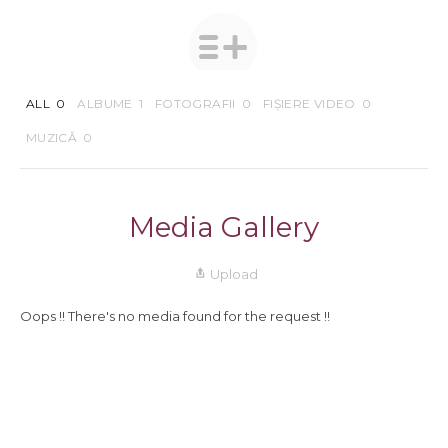
ALL
0
ALBUME
1
FOTOGRAFII
0
FIȘIERE VIDEO
0
MUZICĂ
0
Media Gallery
Upload
Oops !! There's no media found for the request !!