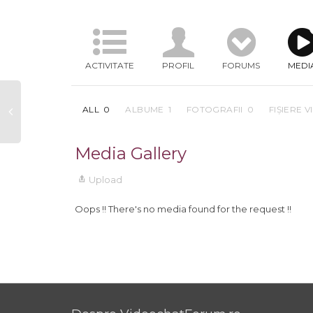
ACTIVITATE
PROFIL
FORUMS
MEDI
ALL
0
ALBUME
1
FOTOGRAFII
0
FIȘIERE 
Media Gallery
Upload
Oops !! There's no media found for the request !!