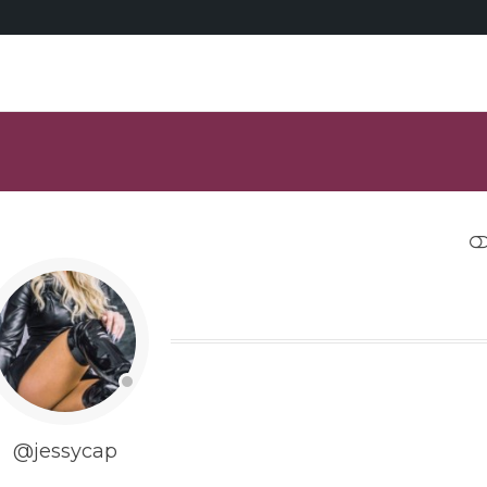
RESTRANGE
@jessycap