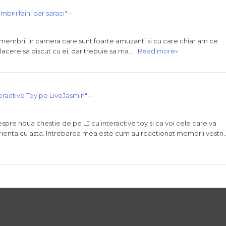
brii faini dar saraci"
–
membrii in camera care sunt foarte amuzanti si cu care chiar am ce
e placere sa discut cu ei, dar trebuie sa ma…
Read more»
teractive Toy pe LiveJasmin"
–
despre noua chestie de pe LJ cu interactive toy si ca voi cele care va
xperienta cu asta. Intrebarea mea este cum au reactionat membrii vostr