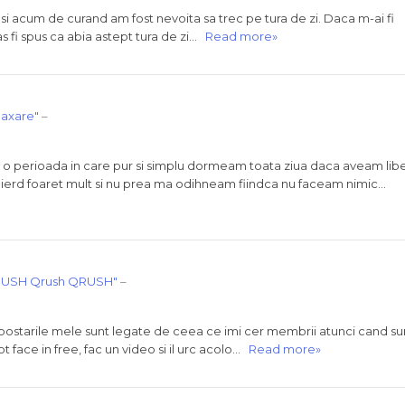
 si acum de curand am fost nevoita sa trec pe tura de zi. Daca m-ai fi
as fi spus ca abia astept tura de zi…
Read more»
laxare"
–
 o perioada in care pur si simplu dormeam toata ziua daca aveam libe
erd foaret mult si nu prea ma odihneam fiindca nu faceam nimic…
USH Qrush QRUSH"
–
i postarile mele sunt legate de ceea ce imi cer membrii atunci cand su
t face in free, fac un video si il urc acolo…
Read more»