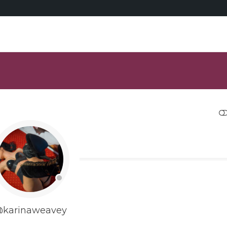
RESTRANGE
karinaweavey