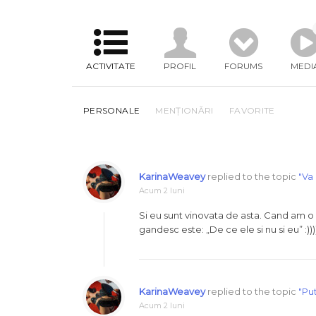
ACTIVITATE
PROFIL
FORUMS
MEDI
PERSONALE
MENȚIONĂRI
FAVORITE
KarinaWeavey
replied to the topic
"Va 
Acum 2 luni
Si eu sunt vinovata de asta. Cand am o z
gandesc este: „De ce ele si nu si eu” :)
KarinaWeavey
replied to the topic
"Put
Acum 2 luni