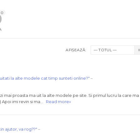
0
A
AFIȘEAZĂ:
uitati la alte modele cat timp sunteti online?"
–
i mai proasta ma uit la alte modele pe site. Si primul lucru la care ma
))) Apoi imi revin si ma…
Read more»
in ajutor, va rog??"
–