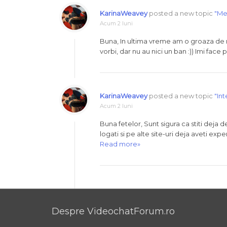
KarinaWeavey
posted a new topic
"Mem
Acum 2 luni
Buna, In ultima vreme am o groaza de 
vorbi, dar nu au nici un ban :)) Imi fac
KarinaWeavey
posted a new topic
"In
Acum 2 luni
Buna fetelor, Sunt sigura ca stiti deja 
logati si pe alte site-uri deja aveti e
Read more»
Despre VideochatForum.ro