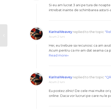
Si eu am lucrat 3 ani pe tura de noapte
intrebat inainte de schimbarea asta ti-
KarinaWeavey
replied to the topic
"Re
Acum 2 luni
Hei, eu trebuie sa recunosc ca am avut
Acum pentru ca mi-am dat seama ca pi
Read more»
KarinaWeavey
replied to the topic
"QR
Acum 2 luni
Eu postez zilnic! De cele mai multe or
online. Daca vor lucruri pe care nu le po