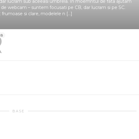
 dar lucram sub aceeasi umbrela. In moemntul de fata ajutam
 de webcam – suntem focusati pe CB, dar lucram si pe SC.
 frumoase si clare, modelele n […]
8
A
BASE