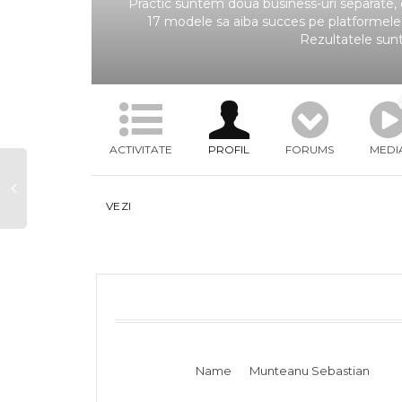
Practic suntem doua business-uri separate,
17 modele sa aiba succes pe platformele
Rezultatele sunt
ACTIVITATE
PROFIL
FORUMS
MEDI
VEZI
Name
Munteanu Sebastian