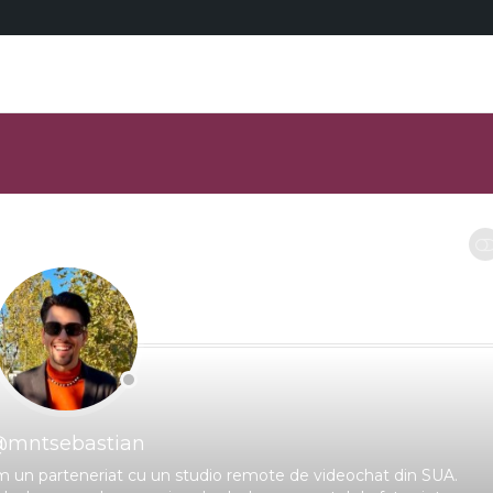
RESTRANGE
mntsebastian
m un parteneriat cu un studio remote de videochat din SUA.