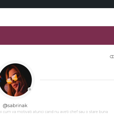
RESTRANGE
@sabrinak
i cum va motivati atunci cand nu aveti chef sau o stare buna