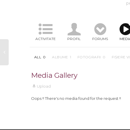
p
ACTIVITATE
PROFIL
FORUMS
MEDI
ALL
0
ALBUME
1
FOTOGRAFII
0
FIȘIERE 
Media Gallery
Upload
Oops !! There's no media found for the request !!