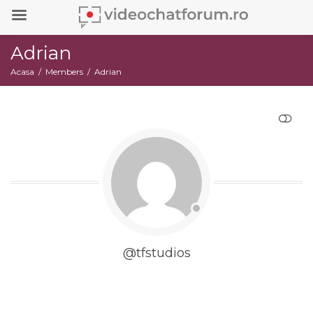
Adrian
Acasa
Members
Adrian
RESTRANGE
@tfstudios