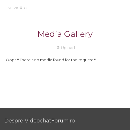
MUZICĂ
0
Media Gallery
Upload
Oops !! There's no media found for the request !!
Despre VideochatForum.ro