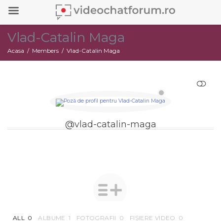
Vlad-Catalin Maga
Acasa
Members
Vlad-Catalin Maga
RESTRANGE
@vlad-catalin-maga
ALL
0
ALBUME
1
FOTOGRAFII
0
FIȘIERE VIDEO
0