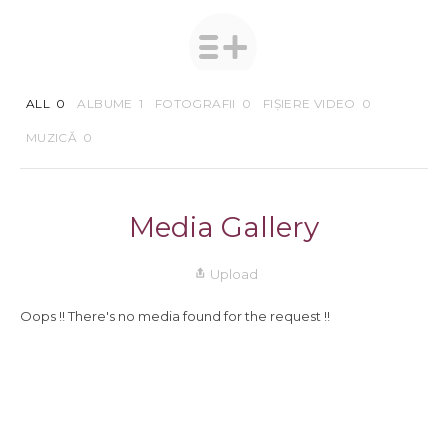
ALL
0
ALBUME
1
FOTOGRAFII
0
FIȘIERE VIDEO
0
MUZICĂ
0
Media Gallery
Upload
Oops !! There's no media found for the request !!