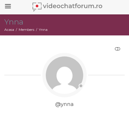
Ynna
Acasa
Members
Ynna
RESTRANGE
@ynna