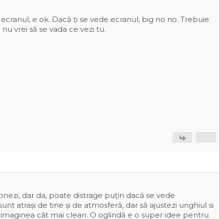
 ecranul, e ok. Dacă ți se vede ecranul, big no no. Trebuie
 nu vrei să se vada ce vezi tu.
nezi, dar da, poate distrage puțin dacă se vede
unt atrași de tine și de atmosferă, dar să ajustezi unghiul si
 imaginea cât mai clean. O oglindă e o super idee pentru