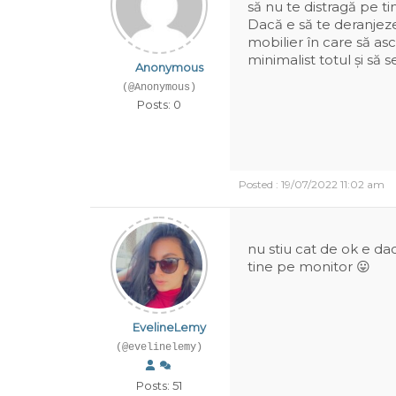
să nu te distragă pe tin
Dacă e să te deranjez
mobilier în care să ascu
minimalist totul și să s
Anonymous
(@Anonymous)
Posts: 0
Posted : 19/07/2022 11:02 am
nu stiu cat de ok e da
tine pe monitor 😛
EvelineLemy
(@evelinelemy)
Posts: 51