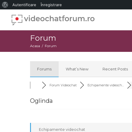
Despre
Autentificare
Înregistrare
WordPress
Forum
Acasa
Forum
Forums
What’s New
Recent Posts
Forum Videochat
Echipamente videoch...
Oglinda
Echipamente videochat