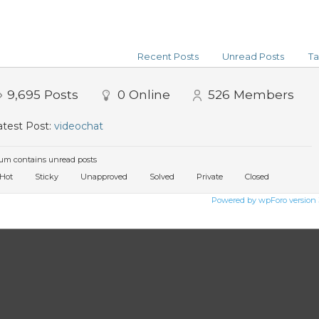
Recent Posts
Unread Posts
Ta
9,695
Posts
0
Online
526
Members
test Post:
videochat
um contains unread posts
Hot
Sticky
Unapproved
Solved
Private
Closed
Powered by wpForo version 3.