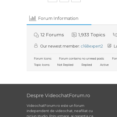
Forum Information
12
Forums
1,933
Topics
Our newest member:
c168expert2
La
Forum Icons:
Forum contains no unread posts
For
Topic Icons:
Not Replied
Replied
Active
Despre VideochatForum.ro
VideochatForum.ro este un forum
independent de videochat, neafiliat cu
niciun studio. Prin urmare, ai garantia ca