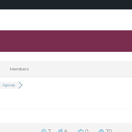
Members
Oglinda
7
6
0
70