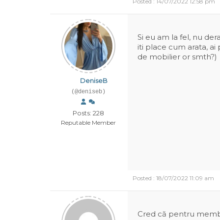
Posted : 14/07/2022 12:58 pm
Si eu am la fel, nu de
iti place cum arata, ai 
de mobilier or smth?)
DeniseB
(@deniseb)
Posts: 228
Reputable Member
Posted : 18/07/2022 11:09 am
Cred că pentru membrii 