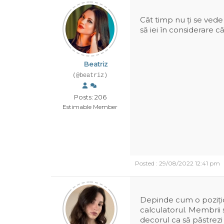
Cât timp nu ți se vede
să iei în considerare că
Beatriz
(@beatriz)
Posts: 206
Estimable Member
Posted : 29/08/2022 12:41 pm
Depinde cum o pozițio
calculatorul. Membrii s
decorul ca să păstrezi