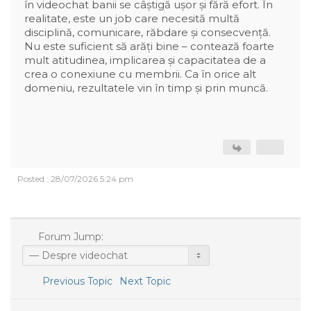
în videochat banii se câștigă ușor și fără efort. În
realitate, este un job care necesită multă
disciplină, comunicare, răbdare și consecvență.
Nu este suficient să arăți bine – contează foarte
mult atitudinea, implicarea și capacitatea de a
crea o conexiune cu membrii. Ca în orice alt
domeniu, rezultatele vin în timp și prin muncă.
Posted : 28/07/2026 5:24 pm
Forum Jump:
Previous Topic
Next Topic