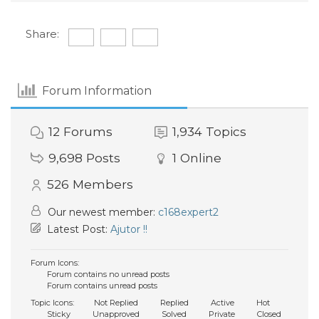
Share:
Forum Information
12
Forums
1,934
Topics
9,698
Posts
1
Online
526
Members
Our newest member:
c168expert2
Latest Post:
Ajutor !!
Forum Icons:
Forum contains no unread posts
Forum contains unread posts
Topic Icons:
Not Replied
Replied
Active
Hot
Sticky
Unapproved
Solved
Private
Closed