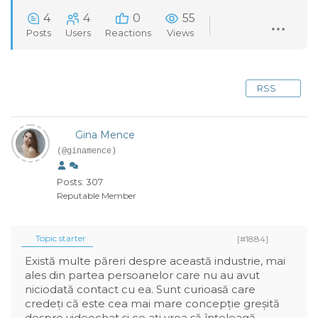
4
4
0
55
Posts
Users
Reactions
Views
RSS
Gina Mence
(@ginamence)
Posts: 307
Reputable Member
Topic starter
[#1884]
Există multe păreri despre această industrie, mai
ales din partea persoanelor care nu au avut
niciodată contact cu ea. Sunt curioasă care
credeți că este cea mai mare concepție greșită
despre videochat și ce ați vrea să înțeleagă