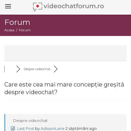
Forum
Acasa
Forum
Despre videochat
Care este cea mai mare concepție greșită
despre videochat?
Despre videochat
Last Post
by
AdissonLane
2 săptămâni ago