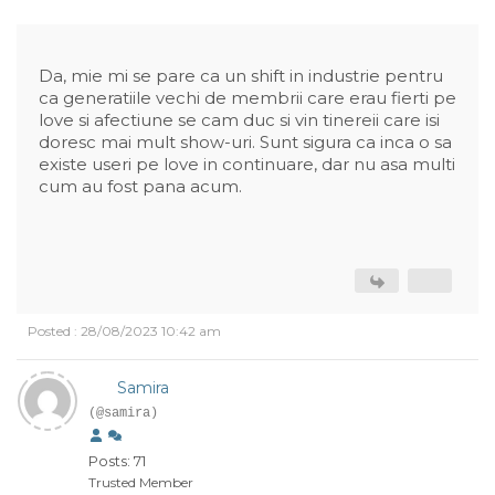
Da, mie mi se pare ca un shift in industrie pentru
ca generatiile vechi de membrii care erau fierti pe
love si afectiune se cam duc si vin tinereii care isi
doresc mai mult show-uri. Sunt sigura ca inca o sa
existe useri pe love in continuare, dar nu asa multi
cum au fost pana acum.
Posted : 28/08/2023 10:42 am
Samira
(@samira)
Posts: 71
Trusted Member