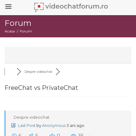
Forum
Acasa
Forum
Despre videochat
FreeChat vs PrivateChat
Despre videochat
Last Post
by
Anonymous
3 ani ago
6
5
0
35