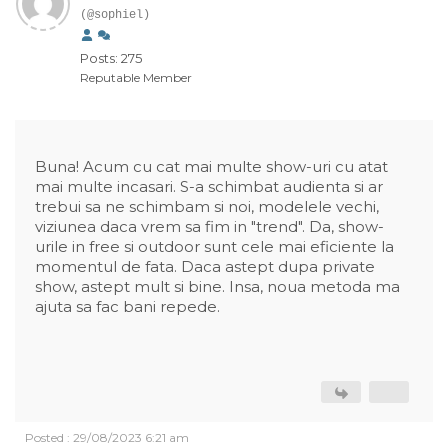
(@sophiel)
Posts: 275
Reputable Member
Buna! Acum cu cat mai multe show-uri cu atat
mai multe incasari. S-a schimbat audienta si ar
trebui sa ne schimbam si noi, modelele vechi,
viziunea daca vrem sa fim in "trend". Da, show-
urile in free si outdoor sunt cele mai eficiente la
momentul de fata. Daca astept dupa private
show, astept mult si bine. Insa, noua metoda ma
ajuta sa fac bani repede.
Posted : 29/08/2023 6:21 am