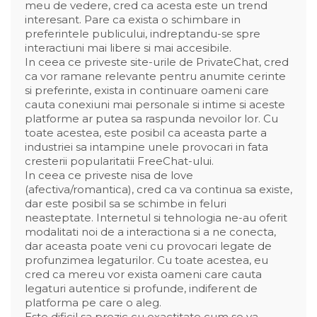
meu de vedere, cred ca acesta este un trend
interesant. Pare ca exista o schimbare in
preferintele publicului, indreptandu-se spre
interactiuni mai libere si mai accesibile.
In ceea ce priveste site-urile de PrivateChat, cred
ca vor ramane relevante pentru anumite cerinte
si preferinte, exista in continuare oameni care
cauta conexiuni mai personale si intime si aceste
platforme ar putea sa raspunda nevoilor lor. Cu
toate acestea, este posibil ca aceasta parte a
industriei sa intampine unele provocari in fata
cresterii popularitatii FreeChat-ului.
In ceea ce priveste nisa de love
(afectiva/romantica), cred ca va continua sa existe,
dar este posibil sa se schimbe in feluri
neasteptate. Internetul si tehnologia ne-au oferit
modalitati noi de a interactiona si a ne conecta,
dar aceasta poate veni cu provocari legate de
profunzimea legaturilor. Cu toate acestea, eu
cred ca mereu vor exista oameni care cauta
legaturi autentice si profunde, indiferent de
platforma pe care o aleg.
Este dificil sa prezic cu exactitate cum se va