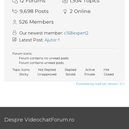
12
Forums
1,934
Topics
9,698
Posts
2
Online
526
Members
Our newest member:
c168expert2
Latest Post:
Ajutor !!
Forum Icons:
Forum contains no unread posts
Forum contains unread posts
Topic Icons:
Not Replied
Replied
Active
Hot
Sticky
Unapproved
Solved
Private
Closed
Powered by wpForo version 3.1.1
Despre VideochatForum.ro