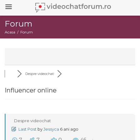
Forum
Acasa
Forum
Despre videochat
Influencer online
Despre videochat
Last Post
by
Jessyca
6 ani ago
7
7
0
46