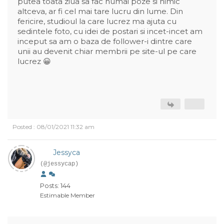
putea toata ziua sa fac numai poze si nimic
altceva, ar fi cel mai tare lucru din lume. Din
fericire, studioul la care lucrez ma ajuta cu
sedintele foto, cu idei de postari si incet-incet am
inceput sa am o baza de follower-i dintre care
unii au devenit chiar membrii pe site-ul pe care
lucrez 😀
Posted : 08/01/2021 11:32 am
Jessyca
(@jessycap)
Posts: 144
Estimable Member