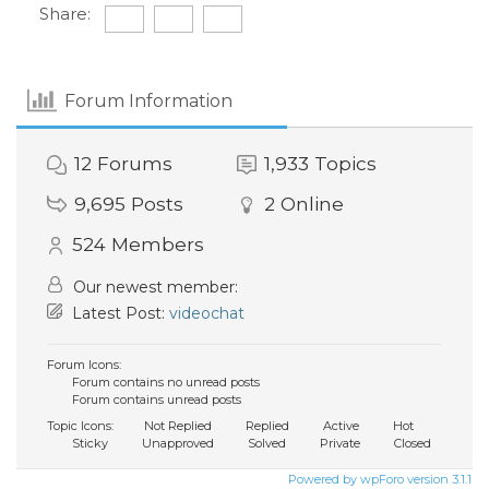
Share:
Forum Information
12
Forums
1,933
Topics
9,695
Posts
2
Online
524
Members
Our newest member:
Latest Post:
videochat
Forum Icons:
Forum contains no unread posts
Forum contains unread posts
Topic Icons:
Not Replied
Replied
Active
Hot
Sticky
Unapproved
Solved
Private
Closed
Powered by wpForo version 3.1.1