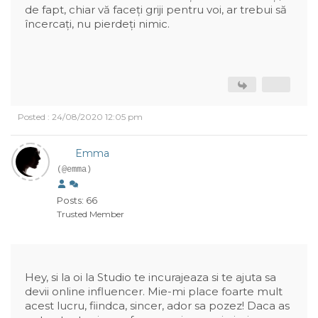
de fapt, chiar vă faceți griji pentru voi, ar trebui să
încercați, nu pierdeți nimic.
Posted : 24/08/2020 12:05 pm
Emma
(@emma)
Posts: 66
Trusted Member
Hey, si la oi la Studio te incurajeaza si te ajuta sa
devii online influencer. Mie-mi place foarte mult
acest lucru, fiindca, sincer, ador sa pozez! Daca as