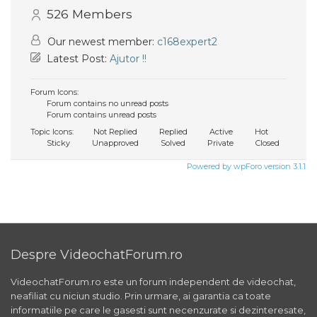
526
Members
Our newest member:
c168expert2
Latest Post:
Ajutor !!
Forum Icons:
Forum contains no unread posts
Forum contains unread posts
Topic Icons:
Not Replied
Replied
Active
Hot
Sticky
Unapproved
Solved
Private
Closed
Powered by wpForo version 3.1.1
Despre VideochatForum.ro
VideochatForum.ro este un forum independent de videochat,
neafiliat cu niciun studio. Prin urmare, ai garantia ca toate
informatiile pe care le gasesti sunt necenzurate si dezinteresate,