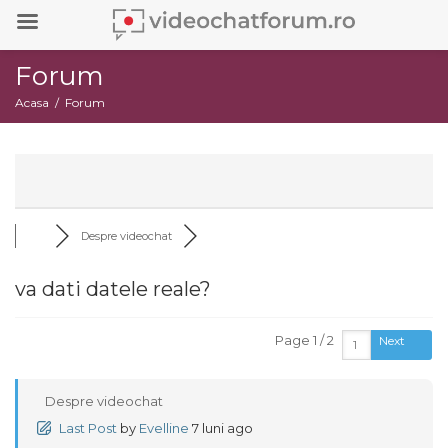
Forum
Acasa
Forum
Despre videochat
va dati datele reale?
Page 1 / 2
Next
Despre videochat
Last Post
by
Evelline
7 luni ago