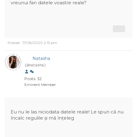
vreunui fan datele voastre reale?
Posted : 17/08/2020 2:15 pm
Natasha
(@natasha)
Posts: 32
Eminent Member
Eu nu le las niciodata datele reale! Le spun că nu
încalc regulile și mă înțeleg