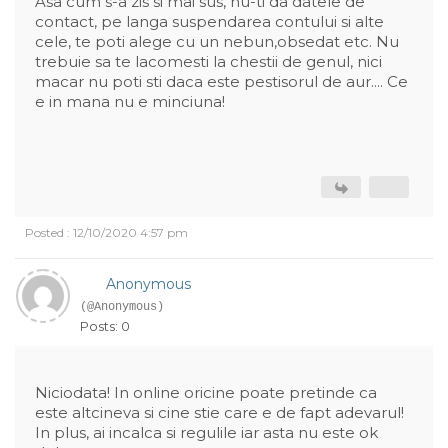
Asa cum s-a zis si mai sus, nu-ti da datele de
contact, pe langa suspendarea contului si alte
cele, te poti alege cu un nebun,obsedat etc. Nu
trebuie sa te lacomesti la chestii de genul, nici
macar nu poti sti daca este pestisorul de aur.... Ce
e in mana nu e minciuna!
Posted : 12/10/2020 4:57 pm
Anonymous
(@Anonymous)
Posts: 0
Niciodata! In online oricine poate pretinde ca
este altcineva si cine stie care e de fapt adevarul!
In plus, ai incalca si regulile iar asta nu este ok