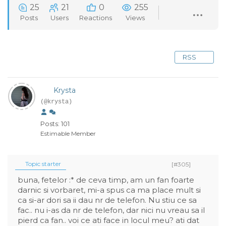
25
21
0
255
Posts
Users
Reactions
Views
RSS
Krysta
(@krysta)
Posts: 101
Estimable Member
Topic starter
[#305]
buna, fetelor :* de ceva timp, am un fan foarte
darnic si vorbaret, mi-a spus ca ma place mult si
ca si-ar dori sa ii dau nr de telefon. Nu stiu ce sa
fac.. nu i-as da nr de telefon, dar nici nu vreau sa il
pierd ca fan.. voi ce ati face in locul meu? ati dat