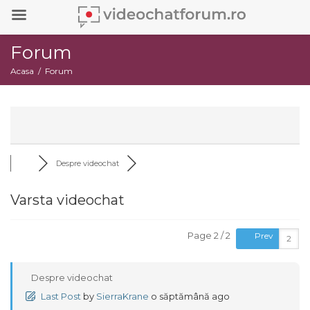
Forum
Acasa
Forum
Despre videochat
Varsta videochat
Page 2 / 2
Prev
Despre videochat
Last Post
by
SierraKrane
o săptămână ago