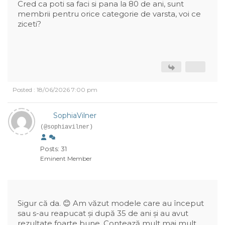
Cred ca poti sa faci si pana la 80 de ani, sunt
membrii pentru orice categorie de varsta, voi ce
ziceti?
Posted : 18/06/2026 7:00 pm
SophiaVilner
(@sophiavilner)
Posts: 31
Eminent Member
Sigur că da. 😊 Am văzut modele care au început
sau s-au reapucat și după 35 de ani și au avut
rezultate foarte bune. Contează mult mai mult