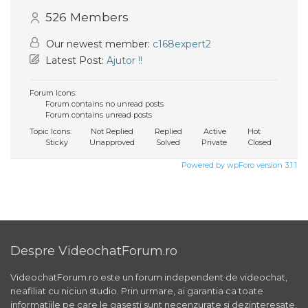
526
Members
Our newest member:
c168expert2
Latest Post:
Ajutor !!
Forum Icons:
Forum contains no unread posts
Forum contains unread posts
Topic Icons:
Not Replied
Replied
Active
Hot
Sticky
Unapproved
Solved
Private
Closed
Powered by wpForo version 3.1.1
Despre VideochatForum.ro
VideochatForum.ro este un forum independent de videochat,
neafiliat cu niciun studio. Prin urmare, ai garantia ca toate
informatiile pe care le gasesti sunt necenzurate si dezinteresate,