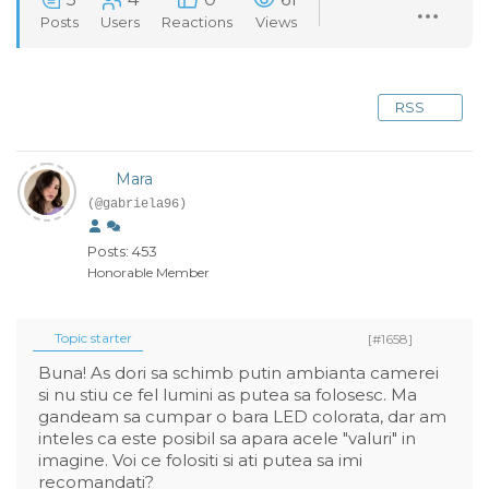
Posts
Users
Reactions
Views
RSS
Mara
(@gabriela96)
Posts: 453
Honorable Member
Topic starter
[#1658]
Buna! As dori sa schimb putin ambianta camerei
si nu stiu ce fel lumini as putea sa folosesc. Ma
gandeam sa cumpar o bara LED colorata, dar am
inteles ca este posibil sa apara acele "valuri" in
imagine. Voi ce folositi si ati putea sa imi
recomandati?