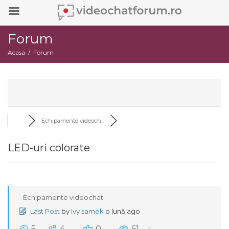
Forum
Acasa
Forum
Echipamente videoch...
LED-uri colorate
Echipamente videochat
Last Post
by
Ivy samek
o lună ago
5
4
0
61