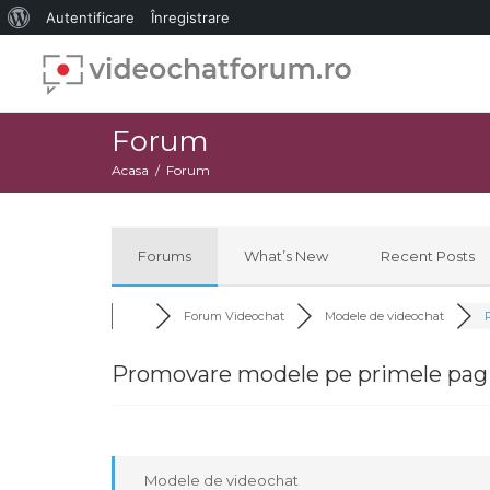
Despre
Autentificare
Înregistrare
WordPress
Forum
Acasa
Forum
Forums
What’s New
Recent Posts
Forum Videochat
Modele de videochat
P
Promovare modele pe primele pagin
Modele de videochat