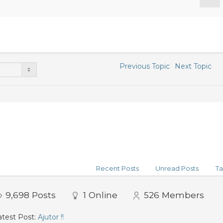
Previous Topic
Next Topic
Recent Posts
Unread Posts
Ta
9,698
Posts
1
Online
526
Members
test Post:
Ajutor !!