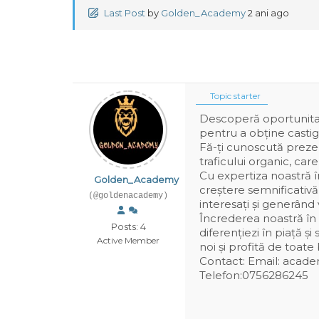
Last Post
by
Golden_Academy
2 ani ago
Topic starter
Descoperă oportunitat
pentru a obține castig
Fă-ți cunoscută prezen
traficului organic, car
Cu expertiza noastră î
Golden_Academy
creștere semnificativă a
(@goldenacademy)
interesați și generând 
Încrederea noastră în
Posts: 4
diferențiezi în piață ș
Active Member
noi și profită de toate 
Contact: Email: aca
Telefon:0756286245