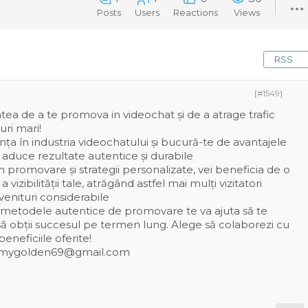
Posts
Users
Reactions
Views
RSS
[#1549]
ea de a te promova in videochat și de a atrage trafic
uri mari!
ța în industria videochatului și bucură-te de avantajele
e aduce rezultate autentice și durabile
n promovare și strategii personalizate, vei beneficia de o
 vizibilității tale, atrăgând astfel mai mulți vizitatori
venituri considerabile
 metodele autentice de promovare te va ajuta să te
i să obții succesul pe termen lung. Alege să colaborezi cu
beneficiile oferite!
demygolden69@gmail.com