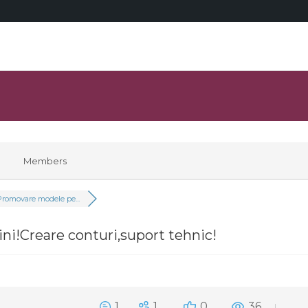
Members
romovare modele pe...
i!Creare conturi,suport tehnic!
1
1
0
36