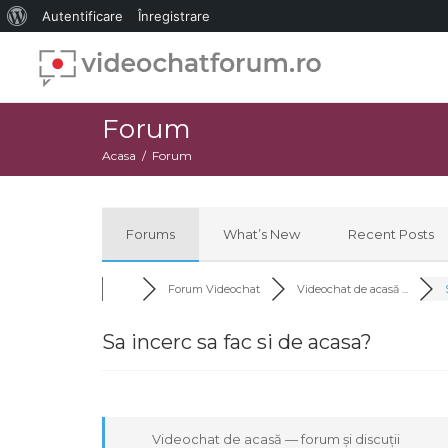
Despre
Autentificare
Înregistrare
WordPress
Forum
Acasa
Forum
Forums
What’s New
Recent Posts
Forum Videochat
Videochat de acasă ...
Sa incerc sa fac si de acasa?
Videochat de acasă — forum și discuții