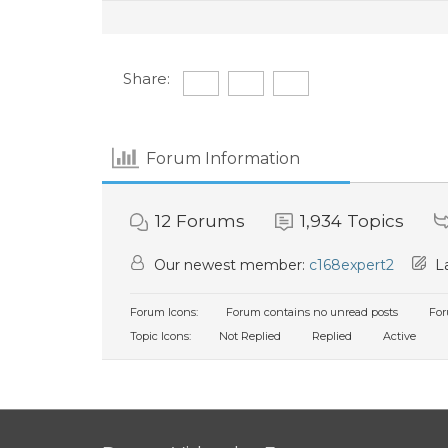
Share:
Forum Information
12
Forums
1,934
Topics
Our newest member:
c168expert2
La
Forum Icons:
Forum contains no unread posts
For
Topic Icons:
Not Replied
Replied
Active