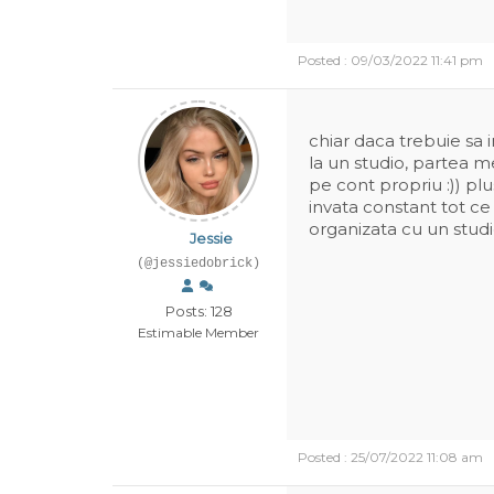
Posted : 09/03/2022 11:41 pm
chiar daca trebuie sa 
la un studio, partea m
pe cont propriu :)) plu
invata constant tot c
organizata cu un stud
Jessie
(@jessiedobrick)
Posts: 128
Estimable Member
Posted : 25/07/2022 11:08 am