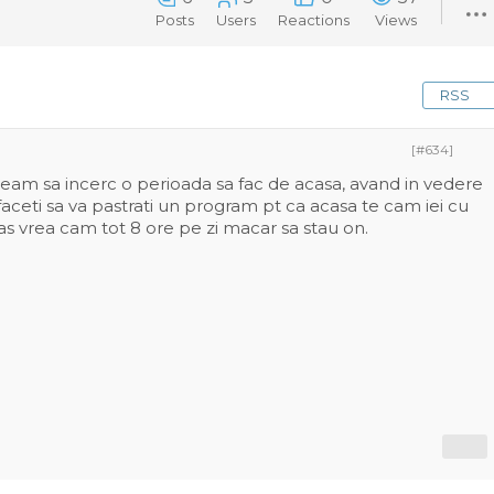
Posts
Users
Reactions
Views
RSS
[#634]
am sa incerc o perioada sa fac de acasa, avand in vedere
aceti sa va pastrati un program pt ca acasa te cam iei cu
Eu as vrea cam tot 8 ore pe zi macar sa stau on.