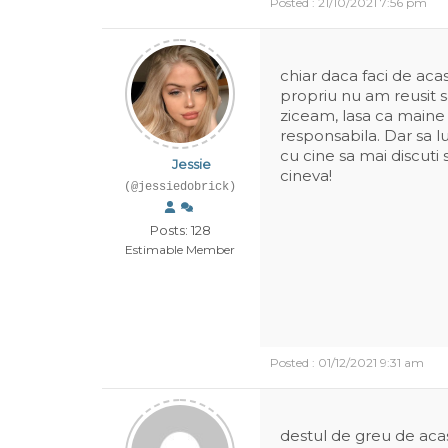
Posted : 21/10/2021 7:56 pm
chiar daca faci de aca
propriu nu am reusit 
ziceam, lasa ca maine
responsabila. Dar sa l
cu cine sa mai discuti s
Jessie
cineva!
(@jessiedobrick)
Posts: 128
Estimable Member
Posted : 01/12/2021 9:31 am
destul de greu de aca