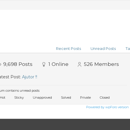
Recent Posts
Unread Posts
Ta
9,698
Posts
1
Online
526
Members
test Post:
Ajutor !!
um contains unread posts
Hot
Sticky
Unapproved
Solved
Private
Closed
Powered by wpForo version 3.