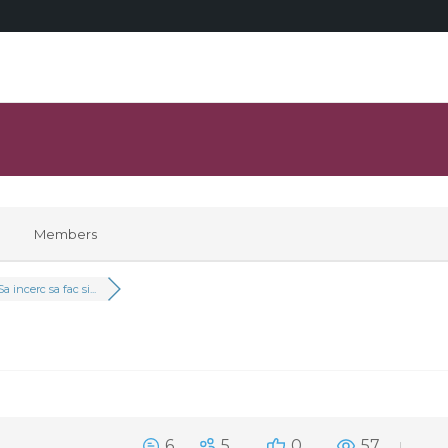
Members
Sa incerc sa fac si...
6
5
0
57