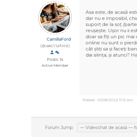
Asa este, de acasă este
dar nu e imposibil, chia
suport de la soț /part
reușește. Ușor nu ii est
doar sa fiți un pic mai 
CamillaFord
online nu sunt o pierder
(@camillaford)
cât știți sa și faceți ba
dai silința, și atunci? Ha
Posts: 14
Active Member
Posted : 01/08/2022 11:12 am
Forum Jump: