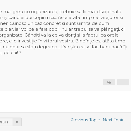
 mai greu cu organizarea, trebuie sa fii mai disciplinata,
r și când ai doi copii mici... Asta atâta timp cât ai ajutor și
ener. Cunosc un caz concret și sunt uimita de cum
e clar, iar voi cele fara copii, nu ar trebui sa va plângeți, ci
organizate. Gândiți va la ce va doriți și la faptul ca orele
e, ci o investiție în viitorul vostru. Bineînțeles, atâta timp
ni, nu doar sa stați degeaba... Dar știu ca se fac banii dacă îți
i, pe cai! ?
Previous Topic
Next Topic