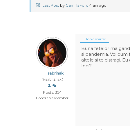
Last Post
by
CamillaFord
4 ani ago
Topic starter
Buna fetelor ma gande
si pandemia. Voi cum f
altele si te distragi. 
Idei?
sabrinak
(@sabrinak)
Posts: 354
Honorable Member