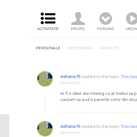
ACTIVITATE
PROFIL
FORUMS
MEDI
PERSONALE
MENȚIONĂRI
FAVORITE
Adriana 111
replied to the topic
"Declara
Acum 2 luni
Ar fi o idee dar inteleg ca ar trebui sa
cautam sa aud si parerile celor din sit
Adriana 111
replied to the topic
"Declara
Acum 2 luni