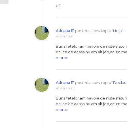
UP
Adriana 111
posted a new topic
"Help"
–
Acum 2 luni
Buna fetelor,am nevoie de niste sfaturi
online de acasa,nu am alt job,acum m
more»
Adriana 111
posted a new topic
"Declara
Acum 2 luni
Buna fetelor,am nevoie de niste sfaturi
online de acasa,nu am alt job,acum m
more»