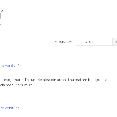
0
A
AFIȘEAZĂ:
re venituri"
–
 platesc jumate din sumele alea din urma si nu mai am banii,de aia
uatia mea.Mersi mult
re venituri"
–