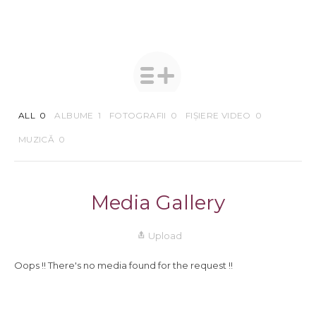
ALL
0
ALBUME
1
FOTOGRAFII
0
FIȘIERE VIDEO
0
MUZICĂ
0
Media Gallery
Upload
Oops !! There's no media found for the request !!