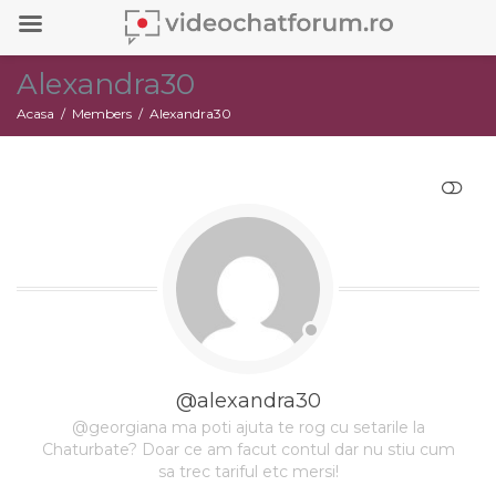
Alexandra30
Acasa
Members
Alexandra30
RESTRANGE
@alexandra30
@georgiana ma poti ajuta te rog cu setarile la
Chaturbate? Doar ce am facut contul dar nu stiu cum
sa trec tariful etc mersi!