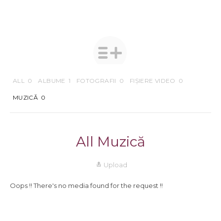
ALL
0
ALBUME
1
FOTOGRAFII
0
FIȘIERE VIDEO
0
MUZICĂ
0
All Muzică
Upload
Oops !! There's no media found for the request !!