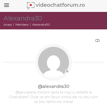
Alexandra30
Acasa
Members
Alexandra30
RESTRANGE
@alexandra30
@georgiana ma poti ajuta te rog cu setarile la
Chaturbate? Doar ce am facut contul dar nu stiu cum
sa trec tariful etc mersi!