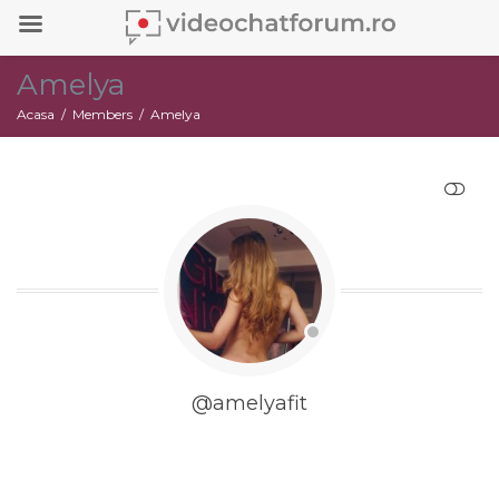
Amelya
Acasa
Members
Amelya
RESTRANGE
@amelyafit