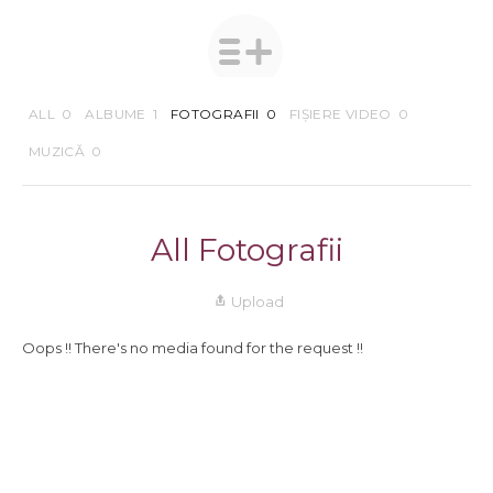
ALL
0
ALBUME
1
FOTOGRAFII
0
FIȘIERE VIDEO
0
MUZICĂ
0
All Fotografii
Upload
Oops !! There's no media found for the request !!