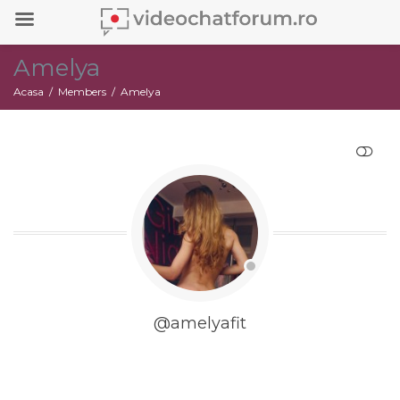
Amelya
Acasa
Members
Amelya
RESTRANGE
@amelyafit