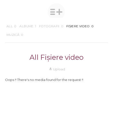
ALL
0
ALBUME
1
FOTOGRAFII
0
FIȘIERE VIDEO
0
MUZICĂ
0
All Fișiere video
Upload
Oops !! There's no media found for the request !!