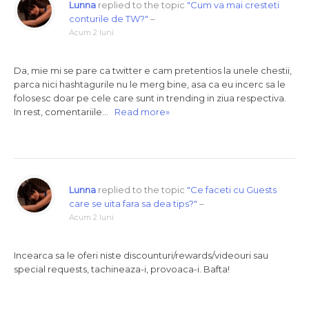
Lunna
replied to the topic
"Cum va mai cresteti
conturile de TW?"
–
Acum 2 luni
Da, mie mi se pare ca twitter e cam pretentios la unele chestii,
parca nici hashtagurile nu le merg bine, asa ca eu incerc sa le
folosesc doar pe cele care sunt in trending in ziua respectiva.
In rest, comentariile…
Read more»
Lunna
replied to the topic
"Ce faceti cu Guests
care se uita fara sa dea tips?"
–
Acum 2 luni
Incearca sa le oferi niste discounturi/rewards/videouri sau
special requests, tachineaza-i, provoaca-i. Bafta!