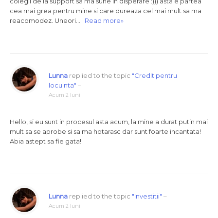
colegii de la support sa ma sune in disperare :))) asta e partea
cea mai grea pentru mine si care dureaza cel mai mult sa ma
reacomodez. Uneori…
Read more»
Lunna
replied to the topic
"Credit pentru
locuinta"
–
Acum 2 luni
Hello, si eu sunt in procesul asta acum, la mine a durat putin mai
mult sa se aprobe si sa ma hotarasc dar sunt foarte incantata!
Abia astept sa fie gata!
Lunna
replied to the topic
"Investitii"
–
Acum 2 luni