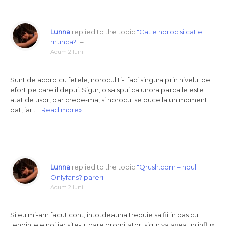
Lunna
replied to the topic
"Cat e noroc si cat e
munca?"
–
Acum 2 luni
Sunt de acord cu fetele, norocul ti-l faci singura prin nivelul de
efort pe care il depui. Sigur, o sa spui ca unora parca le este
atat de usor, dar crede-ma, si norocul se duce la un moment
dat, iar…
Read more»
Lunna
replied to the topic
"Qrush.com – noul
Onlyfans? pareri"
–
Acum 2 luni
Si eu mi-am facut cont, intotdeauna trebuie sa fii in pas cu
tendintele noi iar site-ul pare promitator, sigur va avea un influx