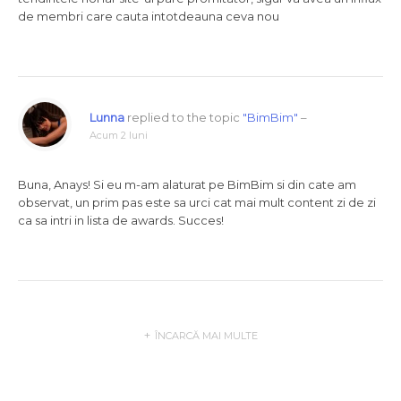
de membri care cauta intotdeauna ceva nou
Lunna
replied to the topic
"BimBim"
–
Acum 2 luni
Buna, Anays! Si eu m-am alaturat pe BimBim si din cate am
observat, un prim pas este sa urci cat mai mult content zi de zi
ca sa intri in lista de awards. Succes!
ÎNCARCĂ MAI MULTE