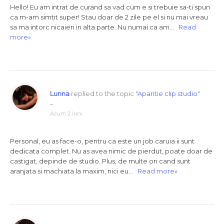
Hello! Eu am intrat de curand sa vad cum e si trebuie sa-ti spun
ca m-am simtit super! Stau doar de 2 zile pe el si nu mai vreau
sa ma intorc nicaieri in alta parte. Nu numai ca am…
Read
more»
Lunna
replied to the topic
"Aparitie clip studio"
–
Acum 2 luni
Personal, eu as face-o, pentru ca este un job caruia ii sunt
dedicata complet. Nu as avea nimic de pierdut, poate doar de
castigat, depinde de studio. Plus, de multe ori cand sunt
aranjata si machiata la maxim, nici eu…
Read more»