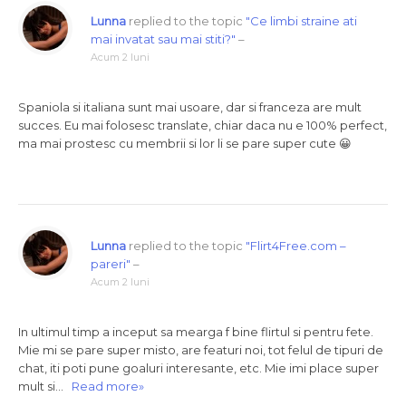
Lunna
replied to the topic
"Ce limbi straine ati
mai invatat sau mai stiti?"
–
Acum 2 luni
Spaniola si italiana sunt mai usoare, dar si franceza are mult
succes. Eu mai folosesc translate, chiar daca nu e 100% perfect,
ma mai prostesc cu membrii si lor li se pare super cute 😀
Lunna
replied to the topic
"Flirt4Free.com –
pareri"
–
Acum 2 luni
In ultimul timp a inceput sa mearga f bine flirtul si pentru fete.
Mie mi se pare super misto, are featuri noi, tot felul de tipuri de
chat, iti poti pune goaluri interesante, etc. Mie imi place super
mult si…
Read more»