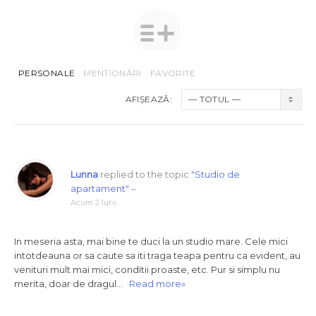
PERSONALE
MENȚIONĂRI
FAVORITE
AFIȘEAZĂ:
Lunna
replied to the topic
"Studio de
apartament"
–
Acum 2 luni
In meseria asta, mai bine te duci la un studio mare. Cele mici
intotdeauna or sa caute sa iti traga teapa pentru ca evident, au
venituri mult mai mici, conditii proaste, etc. Pur si simplu nu
merita, doar de dragul…
Read more»