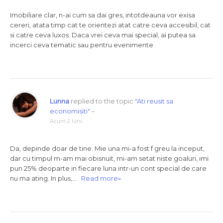
Imobiliare clar, n-ai cum sa dai gres, intotdeauna vor exisa
cereri, atata timp cat te orientezi atat catre ceva accesibil, cat
si catre ceva luxos. Daca vrei ceva mai special, ai putea sa
incerci ceva tematic sau pentru evenimente
Lunna
replied to the topic
"Ati reusit sa
economisiti"
–
Acum 2 luni
Da, depinde doar de tine. Mie una mi-a fost f greu la inceput,
dar cu timpul m-am mai obisnuit, mi-am setat niste goaluri, imi
pun 25% deoparte in fiecare luna intr-un cont special de care
nu ma ating. In plus,…
Read more»