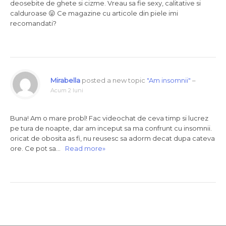
deosebite de ghete si cizme. Vreau sa fie sexy, calitative si
calduroase 😛 Ce magazine cu articole din piele imi
recomandati?
Mirabella
posted a new topic
"Am insomnii"
–
Acum 2 luni
Buna! Am o mare probl! Fac videochat de ceva timp si lucrez
pe tura de noapte, dar am inceput sa ma confrunt cu insomnii.
oricat de obosita as fi, nu reusesc sa adorm decat dupa cateva
ore. Ce pot sa…
Read more»