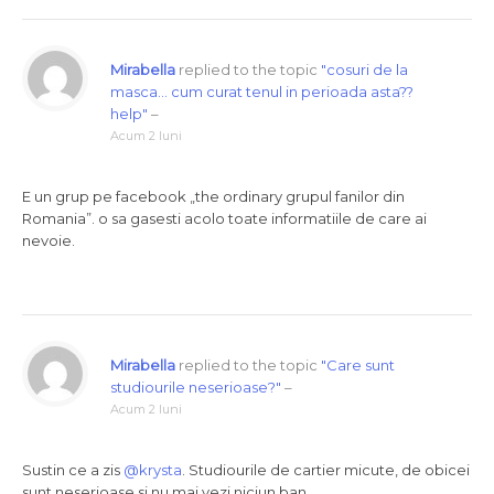
Mirabella
replied to the topic
"cosuri de la
masca… cum curat tenul in perioada asta??
help"
–
Acum 2 luni
E un grup pe facebook „the ordinary grupul fanilor din
Romania”. o sa gasesti acolo toate informatiile de care ai
nevoie.
Mirabella
replied to the topic
"Care sunt
studiourile neserioase?"
–
Acum 2 luni
Sustin ce a zis
@krysta
. Studiourile de cartier micute, de obicei
sunt neserioase si nu mai vezi niciun ban.