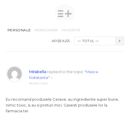
PERSONALE
MENȚIONĂRI
FAVORITE
AFIȘEAZĂ:
Mirabella
replied to the topic
"Masca
hidratanta"
–
Acum 2 luni
Eu recomand produsele Cerave, au ingrediente super bune,
nimic toxic, si au si preturi mici. Gasesti produsele lor la
farmacia tei