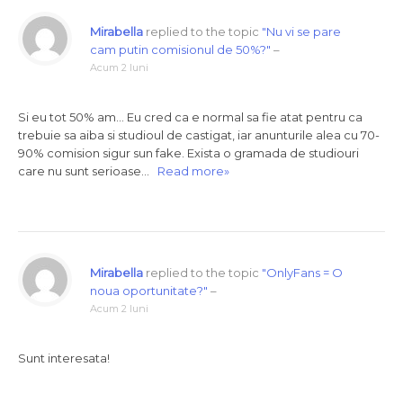
Mirabella
replied to the topic
"Nu vi se pare
cam putin comisionul de 50%?"
–
Acum 2 luni
Si eu tot 50% am… Eu cred ca e normal sa fie atat pentru ca
trebuie sa aiba si studioul de castigat, iar anunturile alea cu 70-
90% comision sigur sun fake. Exista o gramada de studiouri
care nu sunt serioase…
Read more»
Mirabella
replied to the topic
"OnlyFans = O
noua oportunitate?"
–
Acum 2 luni
Sunt interesata!