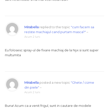
Mirabella
replied to the topic
"cum facem sa
reziste machiajul cand purtam masca?"
–
Acum 2 luni
Eu folosesc spray-ul de fixare machiaj de la Nyx si sunt super
multumita
Mirabella
posted a new topic
"Ghete / cizme
din piele"
–
Acum 2 luni
Buna! Acum ca a venit frigul, sunt in cautare de modele