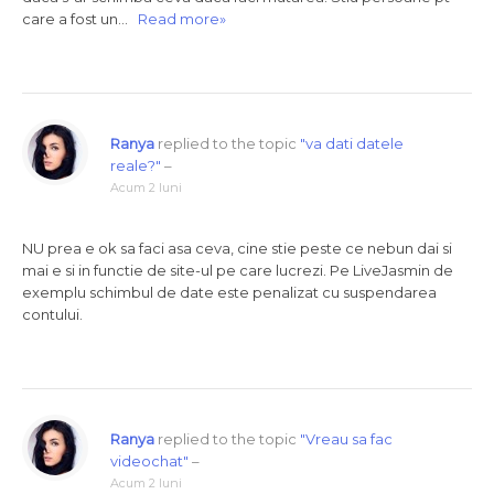
care a fost un…
Read more»
Ranya
replied to the topic
"va dati datele
reale?"
–
Acum 2 luni
NU prea e ok sa faci asa ceva, cine stie peste ce nebun dai si
mai e si in functie de site-ul pe care lucrezi. Pe LiveJasmin de
exemplu schimbul de date este penalizat cu suspendarea
contului.
Ranya
replied to the topic
"Vreau sa fac
videochat"
–
Acum 2 luni