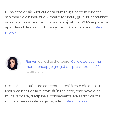
Bună, fetelor! 😊 Sunt curioasă cum reușiți să fiți la curent cu
schimbările din industrie. Urmăriți forumuri, grupuri, comunități
sau aflați noutățile direct de la studio/platformă? Mi se pare că
apar destul de des modificări și cred că e important…
Read
more»
Ranya
replied to the topic
"Care este cea mai
mare concepție greșită despre videochat?"
–
Acum o lună
Cred că cea mai mare concepție greșită este că totul este
ușor și că banii vin fără efort. 😊 În realitate, este nevoie de
multă răbdare, disciplină și consecvență. Mi-aș dori ca mai
mulți oameni să înțeleagă că, la fel…
Read more»