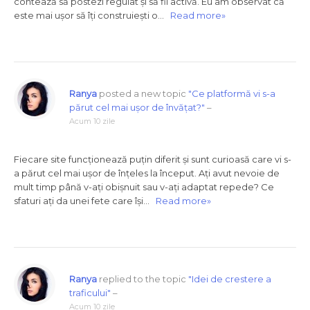
contează să postezi regulat și să fii activă. Eu am observat că
este mai ușor să îți construiești o…
Read more»
Ranya
posted a new topic
"Ce platformă vi s-a
părut cel mai ușor de învățat?"
–
Acum 10 zile
Fiecare site funcționează puțin diferit și sunt curioasă care vi s-
a părut cel mai ușor de înțeles la început. Ați avut nevoie de
mult timp până v-ați obișnuit sau v-ați adaptat repede? Ce
sfaturi ați da unei fete care își…
Read more»
Ranya
replied to the topic
"Idei de crestere a
traficului"
–
Acum 10 zile