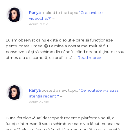
Ranya
replied to the topic
"Creativitate
videochat?"
–
Acum 17 zile
Eu am observat că nu există o soluție care să funcționeze
pentru toată lumea. 😊 La mine a contat mai mult să fiu
consecventă și să schimb din când în când decorul, ținutele sau
atmosfera din cameră, ca profilul să…
Read more»
Ranya
posted a new topic
"Ce noutate v-a atras
atenția recent?"
–
Acum 23 zile
Bună, fetelor! 💕 Ați descoperit recent o platformă nouă, o
funcție interesantă sau o schimbare care v-a făcut munca mai
ușoară? Mi-ar plăcea să împărtășim aici noutățile care merită