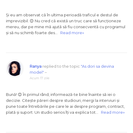
Și eu am observat că în ultima perioadă traficul e destul de
imprevizibil. 😊 Nu cred că există un truc care să funcționeze
mereu, dar pe mine mă ajută să fiu consecventă cu programul
și să nu schimb foarte des…
Read more»
Ranya
replied to the topic
"As dori sa devina
model"
–
Acum 17 zile
Bună! 😊 În primul rând, informează-te bine înainte să iei o
decizie. Citește păreri despre studiouri, mergi la interviuri și
pune toate întrebările pe care le ai despre program, contract,
plată și suport. Un studio serios îți va explica tot…
Read more»