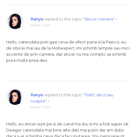
Ranya
replied to the topic
"decor camera"
–
Acum 2 luni
Hello, cateodata poti gasi ceva de efect pana si la Pepco, eu
de obicei mai iau de la Mobexpert, imi schimb lampile sau mici
accente de prin camera, dar sincer nu ma complic sa schimb
prea multe prea des.
Ranya
replied to the topic
"Trafic de zi sau
noapte"
–
Acum 2 luni
Hello, eu sincer sunt pe zi de cand ma stiu si mi-a fost super ok.
Desigur cateodata mai bine alte dati mai putin dar am dubii
daca s-ar schimba ceva daca faci mutarea. Stiu persoane pt