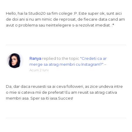
Hello, hai la Studio20 sa fim colege :P. Este super ok, sunt aici
de doi ani si nu am nimic de reprosat, de fiecare data cand am
avut o problema sau neintelegere s-a rezolvat imediat. :*
Ranya
replied to the topic
"Credeti ca ar
merge sa atrag membri cu Instagram?"
–
Acum 2 luni
Da, dar daca reusesti sa ai ceva followeri, as zice undeva intre
o mie si cateva mii de preferat! Eu am reusit sa atrag cativa
membri asa. Sper sa iti iasa.Succes!