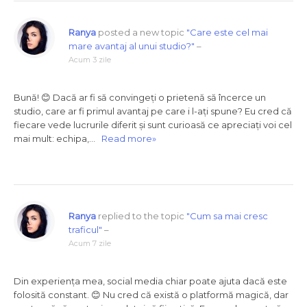
Ranya
posted a new topic
"Care este cel mai
mare avantaj al unui studio?"
–
Acum 3 zile
Bună! 😊 Dacă ar fi să convingeți o prietenă să încerce un
studio, care ar fi primul avantaj pe care i l-ați spune? Eu cred că
fiecare vede lucrurile diferit și sunt curioasă ce apreciați voi cel
mai mult: echipa,…
Read more»
Ranya
replied to the topic
"Cum sa mai cresc
traficul"
–
Acum 7 zile
Din experiența mea, social media chiar poate ajuta dacă este
folosită constant. 😊 Nu cred că există o platformă magică, dar