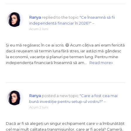
Ranya
replied to the topic
"Ce înseamnă să fii
independentă financiar în 2026?"
–
Acum 2 luni
Și eu mă regăsesc în ce ai scris. 😄 Acum câțiva ani eram fericită
dacă reușeam să termin luna fără stres, iar astăzi mă gândesc
la economii, vacanțe și planuri pe termen lung. Pentru mine
independența financiară înseamnă să am…
Read more»
Ranya
posted a new topic
"Care a fost cea mai
bună investiție pentru setup-ul vostru?"
–
Acum 2 luni
Dacă ar fi să alegeți un singur echipament care v-a îmbunătățit
cel mai mult calitatea transmisiunilor, care ar fi acela? Cameră,