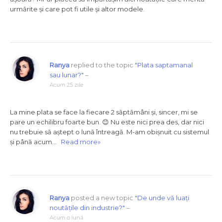
urmărite și care pot fi utile și altor modele.
Ranya
replied to the topic
"Plata saptamanal
sau lunar?"
–
Acum 25 zile
La mine plata se face la fiecare 2 săptămâni și, sincer, mi se
pare un echilibru foarte bun. 😊 Nu este nici prea des, dar nici
nu trebuie să aștept o lună întreagă. M-am obișnuit cu sistemul
și până acum…
Read more»
Ranya
posted a new topic
"De unde vă luați
noutățile din industrie?"
–
Acum o lună