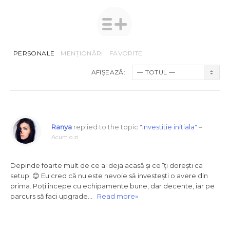
PERSONALE
MENȚIONĂRI
FAVORITE
AFIȘEAZĂ:
Ranya
replied to the topic
"Investitie initiala"
–
Acum o zi
Depinde foarte mult de ce ai deja acasă și ce îți dorești ca
setup. 😊 Eu cred că nu este nevoie să investești o avere din
prima. Poți începe cu echipamente bune, dar decente, iar pe
parcurs să faci upgrade…
Read more»