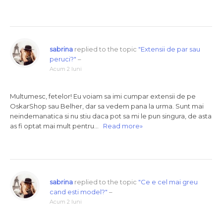
sabrina
replied to the topic
"Extensii de par sau
peruci?"
–
Acum 2 luni
Multumesc, fetelor! Eu voiam sa imi cumpar extensii de pe
OskarShop sau Belher, dar sa vedem pana la urma. Sunt mai
neindemanatica si nu stiu daca pot sa mi le pun singura, de asta
as fi optat mai mult pentru…
Read more»
sabrina
replied to the topic
"Ce e cel mai greu
cand esti model?"
–
Acum 2 luni