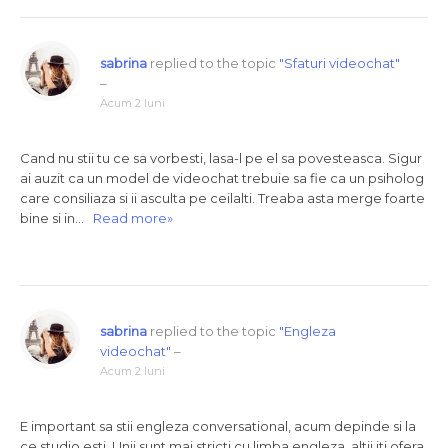
sabrina
replied to the topic
"Sfaturi videochat"
–
Acum 2 luni
Cand nu stii tu ce sa vorbesti, lasa-l pe el sa povesteasca. Sigur
ai auzit ca un model de videochat trebuie sa fie ca un psiholog
care consiliaza si ii asculta pe ceilalti. Treaba asta merge foarte
bine si in…
Read more»
sabrina
replied to the topic
"Engleza
videochat"
–
Acum 2 luni
E important sa stii engleza conversational, acum depinde si la
ce studio esti. Unii sunt mai stricti cu limba engleza, altii iti ofera