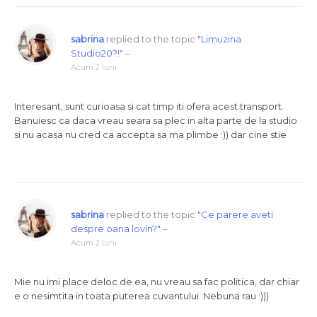
sabrina
replied to the topic
"Limuzina
Studio20?!"
–
Acum 2 luni
Interesant, sunt curioasa si cat timp iti ofera acest transport.
Banuiesc ca daca vreau seara sa plec in alta parte de la studio
si nu acasa nu cred ca accepta sa ma plimbe :)) dar cine stie
sabrina
replied to the topic
"Ce parere aveti
despre oana lovin?"
–
Acum 2 luni
Mie nu imi place deloc de ea, nu vreau sa fac politica, dar chiar
e o nesimtita in toata puterea cuvantului. Nebuna rau :)))