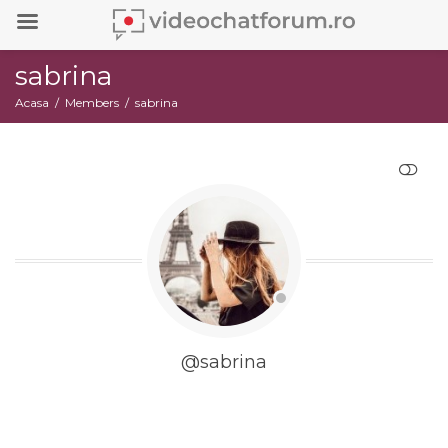
sabrina
Acasa
Members
sabrina
RESTRANGE
@sabrina