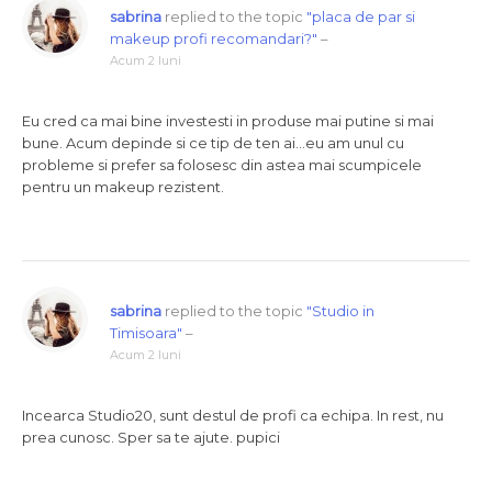
sabrina
replied to the topic
"placa de par si
makeup profi recomandari?"
–
Acum 2 luni
Eu cred ca mai bine investesti in produse mai putine si mai
bune. Acum depinde si ce tip de ten ai…eu am unul cu
probleme si prefer sa folosesc din astea mai scumpicele
pentru un makeup rezistent.
sabrina
replied to the topic
"Studio in
Timisoara"
–
Acum 2 luni
Incearca Studio20, sunt destul de profi ca echipa. In rest, nu
prea cunosc. Sper sa te ajute. pupici