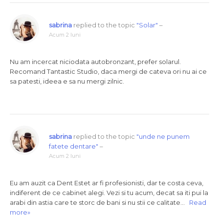
sabrina
replied to the topic
"Solar"
–
Acum 2 luni
Nu am incercat niciodata autobronzant, prefer solarul.
Recomand Tantastic Studio, daca mergi de cateva ori nu ai ce
sa patesti, ideea e sa nu mergi zilnic.
sabrina
replied to the topic
"unde ne punem
fatete dentare"
–
Acum 2 luni
Eu am auzit ca Dent Estet ar fi profesionisti, dar te costa ceva,
indiferent de ce cabinet alegi. Vezi si tu acum, decat sa iti pui la
arabi din astia care te storc de bani si nu stii ce calitate…
Read
more»