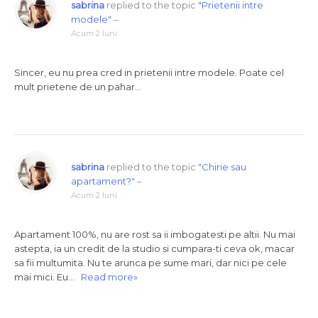
sabrina
replied to the topic
"Prietenii intre
modele"
–
Acum 2 luni
Sincer, eu nu prea cred in prietenii intre modele. Poate cel
mult prietene de un pahar…
sabrina
replied to the topic
"Chirie sau
apartament?"
–
Acum 2 luni
Apartament 100%, nu are rost sa ii imbogatesti pe altii. Nu mai
astepta, ia un credit de la studio si cumpara-ti ceva ok, macar
sa fii multumita. Nu te arunca pe sume mari, dar nici pe cele
mai mici. Eu…
Read more»