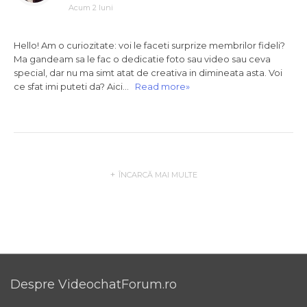
Acum 2 luni
Hello! Am o curiozitate: voi le faceti surprize membrilor fideli?
Ma gandeam sa le fac o dedicatie foto sau video sau ceva
special, dar nu ma simt atat de creativa in dimineata asta. Voi
ce sfat imi puteti da? Aici…
Read more»
ÎNCARCĂ MAI MULTE
Despre VideochatForum.ro