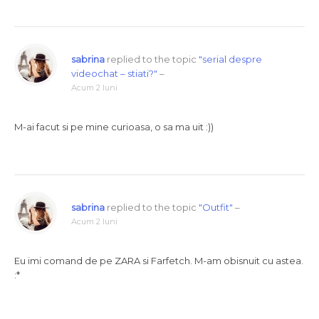
sabrina
replied to the topic
"serial despre
videochat – stiati?"
–
Acum 2 luni
M-ai facut si pe mine curioasa, o sa ma uit :))
sabrina
replied to the topic
"Outfit"
–
Acum 2 luni
Eu imi comand de pe ZARA si Farfetch. M-am obisnuit cu astea.
:*