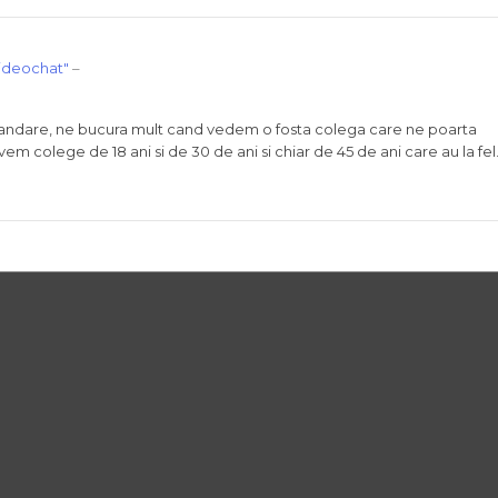
videochat"
–
dare, ne bucura mult cand vedem o fosta colega care ne poarta
vem colege de 18 ani si de 30 de ani si chiar de 45 de ani care au la fe