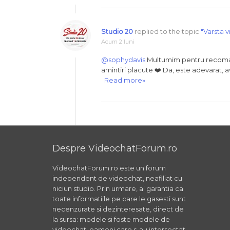
Studio 20
replied to the topic
"Varsta 
Acum 2 luni
@sophydavis
Multumim pentru recoman
amintiri placute ❤️ Da, este adevarat, a
Read more»
Despre VideochatForum.ro
VideochatForum.ro este un forum
independent de videochat, neafiliat cu
niciun studio. Prin urmare, ai garantia ca
toate informatiile pe care le gasesti sunt
necenzurate si dezinteresate, direct de
la sursa: modele si foste modele de
videochat, oameni care s-au intersectat