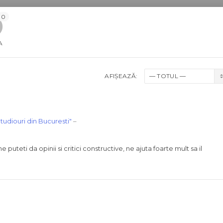
0
A
AFIȘEAZĂ:
Studiouri din Bucuresti"
–
 puteti da opinii si critici constructive, ne ajuta foarte mult sa il
l