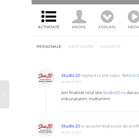
ACTIVITATE
PROFIL
FORUMS
MEDI
PERSONALE
MENȚIONĂRI
FAVORITE
Studio 20
replied to the topic
"Articol 
Acum 2 luni
Am finalizat noul site
studio20.ro
daca ne
imbunatatim, multumim!
Studio 20
și-au schimbat poza de profi
Acum 2 luni